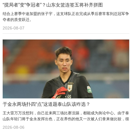
“搅局者”变“争冠者”？山东女篮连签五将补齐拼图
结合上赛季中途加盟的张子宇，这支球队正在完成从季后赛常客到总冠军争
夺者的质变跃迁。
2026-08-07
于金永两场扑四“点”这道题泰山队该咋选？
王大雷万万没想到，自己近来两三场比赛没踢，都能成为舆论中心。由于泰
山队年轻门将于金永发挥出色，正在养伤的他又一次被人们拿来做比较，很
多人说，王大雷应该抓紧给于金永让位了。
2026-08-06