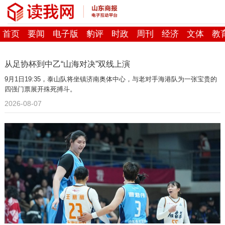
首页
要闻
电子版
豹评
时政
周刊
经济
文体
教
从足协杯到中乙“山海对决”双线上演
9月1日19:35，泰山队将坐镇济南奥体中心，与老对手海港队为一张宝贵的
四强门票展开殊死搏斗。
2026-08-07