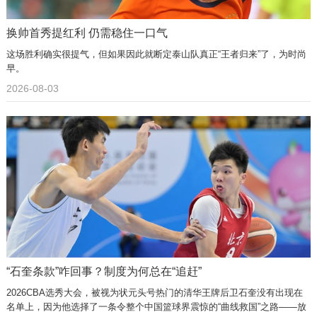
换帅首秀提红利 仍需稳住一口气
这场胜利确实很提气，但如果因此就断定泰山队真正“王者归来”了，为时尚
早。
2026-08-03
“石奎条款”咋回事？制度为何总在“追赶”
2026CBA选秀大会，被视为状元头号热门的清华王牌后卫石奎没有出现在
名单上，因为他选择了一条令整个中国篮球界震惊的“曲线救国”之路——放