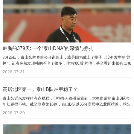
韩鹏的379天: 一个“泰山DNA”的深情与挣扎
7月26日，泰山队的赛前公开训练上，或是因为戴上了帽子，没有发型的“遮
掩”，记者突然发现韩鹏苍老了很多，作为“80后”的他，甚至看起来都有点像
个“60后”了。
2026-07-31
高居北区第一，泰山B队冲甲稳了？
泰山队近来发挥得有点糟糕，但很多人都没留意到，大换血后的泰山B队今
年却踢得不错。截至联赛第18轮，泰山B队以36分高居中乙北区榜首，球队
杀入冲甲组希望很大。
2026-07-30