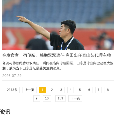
突发官宣！宿茂臻、韩鹏双双离任 唐田出任泰山队代理主帅
老茂与韩鹏此番双双离任，瞬间在省内球迷圈层、山东足球业内掀起巨大波
澜，成为当下山东足坛最受关注的消息。
2026-07-29
2373条
上一页
1
2
3
4
5
6
7
8
..
9
10
159
下一页
资讯