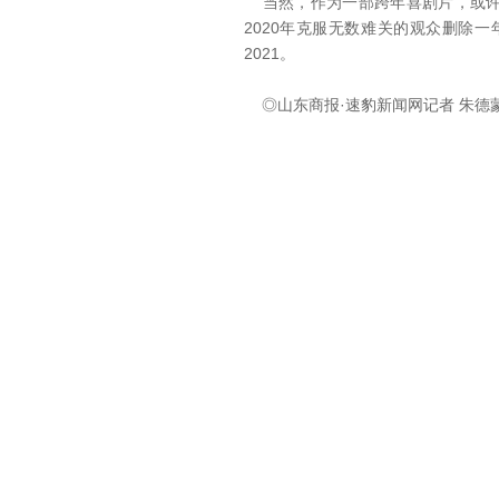
当然，作为一部跨年喜剧片，或许
2020年克服无数难关的观众删除一
2021。
◎山东商报·速豹新闻网记者 朱德