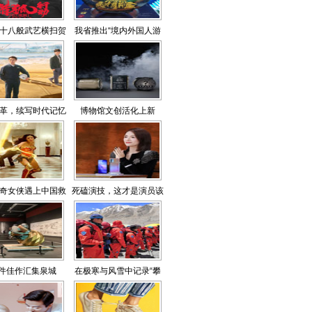
十八般武艺横扫贺
我省推出“境内外国人游
岁档
山东”特色线路
革，续写时代记忆
博物馆文创活化上新
奇女侠遇上中国救
死磕演技，这才是演员该
捞人
有的样子
6件佳作汇集泉城
在极寒与风雪中记录“攀
登者”