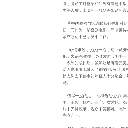
编，讲述了对整洁和计划有着超乎常
生等人后，上演的一段阴差阳错的喜
片中的鲍抱与宋温暖从针锋相对到惺
题，而作为一部喜剧电影，导演更将
余亦感动不已，笑泪并存。
“心情难过，抱抱一抱，马上就开
抱，火锅冰激凌；身体发胖，抱抱一
一系列的成长后，虽然还是有着完美
爱人也悄悄地融入了他的“孤岛”世
状态和当下都市的年轻人十分吻合，
能。
值得一提的是，《温暖的抱抱》集
雨、王智、魏翔、王宁、黄才伦、张
片中齐抖包袱，观众不笑都难。此外
亮点之一。