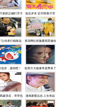
疗剧的正确打开方
临近岁末 近30部新片官
式
宣
+”让传承行稳致远
资深网红乾隆夏雨荷邀你
文创游
来贺岁，接招吧！
犯罪片大银幕争宠季来了
风破浪后，哥哥也
漫画家蔡志忠:人生有起
来追光了
落，要坚定信念