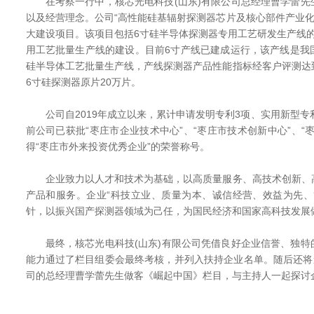
在考察一行中，核芯光电科技(山东)有限公司总经理曹学蕾先
以及经营理念。公司“高性能硅基辐射探测器芯片及核心部件产业化”
大建设项目。该项目包括6寸硅半导体探测器专用工艺研发生产线
用工艺批量生产线的建设。目前6寸产线已建成运行，该产线是我
硅半导体工艺批量生产线，产线探测器产品性能指标经客户评测达
6寸硅探测器原片20万片。
公司自2019年成立以来，累计申请发明专利3项、实用新型专
前公司已获批“枣庄市企业技术中心”、“枣庄市技术创新中心”、“
得“枣庄市外来投资优秀企业”的荣誉称号。
企业致力以人才和技术为基础，以高质量服务、高技术创新、
产品和服务。企业“科技立业、质量为本、诚信经营、效益为先、
针，以振兴国产探测器领域为己任，为国民经济和国家高科技发展
最终，核芯光电科技(山东)有限公司凭借良好企业信誉、独特
能力通过了栏目组委会最终考核，并列入扶持企业名单。随后还将
司的总经理曹学蕾先生做客《崛起中国》栏目，与主持人一起探讨