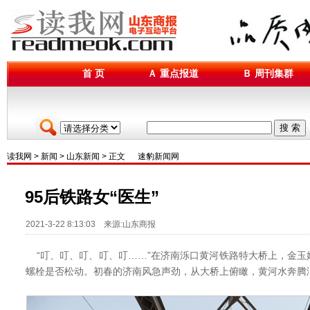
首 页
Ａ 重点报道
Ｂ 周刊集群
搜 索
读我网
>
新闻
>
山东新闻
> 正文
速豹新闻网
95后铁路女“医生”
2021-3-22 8:13:03 来源:山东商报
“叮、叮、叮、叮、叮……”在济南泺口黄河铁路特大桥上，金玉
螺栓是否松动。初春的济南风急声劲，从大桥上俯瞰，黄河水奔腾