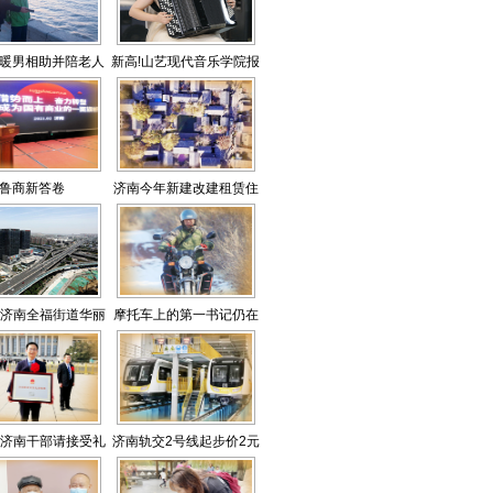
良药
暖男相助并陪老人
新高!山艺现代音乐学院报
看海
考火爆
鲁商新答卷
济南今年新建改建租赁住
房2万套
，济南全福街道华丽
摩托车上的第一书记仍在
嬗变
路上
名济南干部请接受礼
济南轨交2号线起步价2元
赞