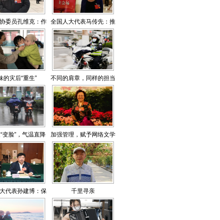
协委员孔维克：作
全国人大代表马传先：推
时代，艺术回馈人
动网约车统一纳入立法范
民
畴
妹的灾后“重生”
不同的肩章，同样的担当
“变脸”，气温直降
加强管理，赋予网络文学
10℃
更多正能量
大代表孙建博：保
千里寻亲
动物，法治是一剂