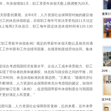
年，年休假增加1天；职工享受年休假天数上限调整为20天。
蓬莱仨
部委的重视。去年8月，人力资源社会保障部对她的建议做
职工的休息休假权益，目前职工每年可依法享受包括11天法定
上每周2天休息日，职工每年固定休息休假时间有120-130
职工带薪年休假条例》规定的带薪年休假天数以及相关待遇
工工作年限和工作业绩等因素，在规章制度或劳动合同、集体
综合考虑我国经济发展水平、企业人工成本承受能力、职工
20年
实现了劳动者的身体健康权、休息权与就业权之间的平衡，同
工作时间、休息休假标准的发展趋势。”王雁说：“随着经济社
不断增强，人力资源社会保障部将充分考虑我的建议，加强对
适时修订完善《条例》，促进我国带薪年休假制度在与我国国
下更好满足人民需要。”
这34
问题，人力资源社会保障部答复称，总的来看，近年来带