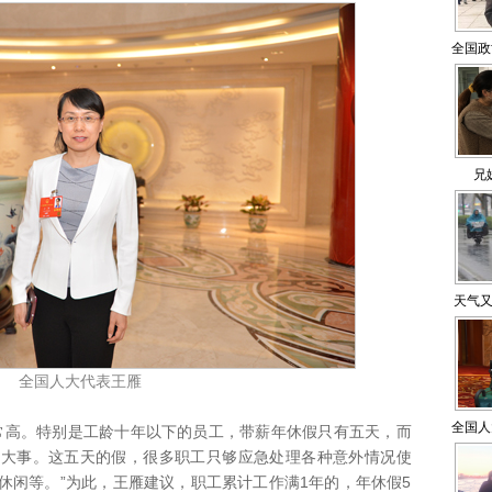
全国政
品讴歌
兄
天气又
全国人大代表王雁
全国人
高。特别是工龄十年以下的员工，带薪年休假只有五天，而
生大事。这五天的假，很多职工只够应急处理各种意外情况使
护野生
休闲等。”为此，王雁建议，职工累计工作满1年的，年休假5