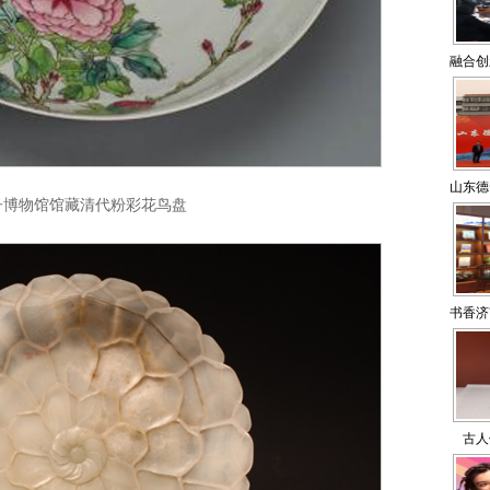
融合创
山东德
子博物馆馆藏清代粉彩花鸟盘
书香济
古人