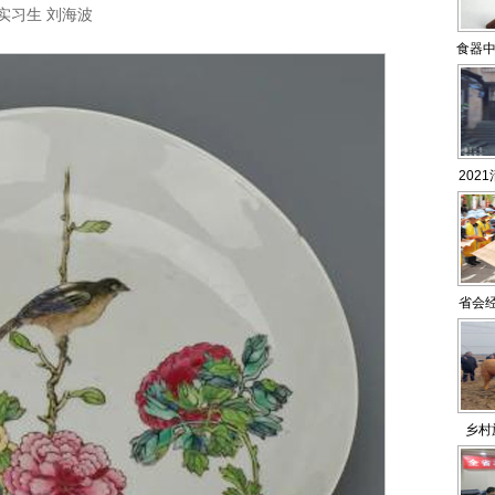
实习生 刘海波
食器中
202
省会
乡村
节”