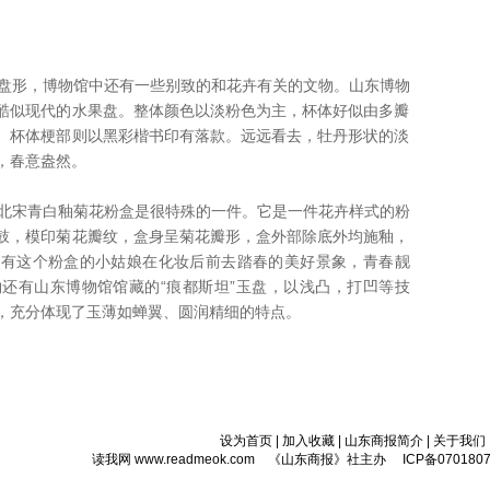
盘形，博物馆中还有一些别致的和花卉有关的文物。山东博物
酷似现代的水果盘。整体颜色以淡粉色为主，杯体好似由多瓣
。杯体梗部则以黑彩楷书印有落款。远远看去，牡丹形状的淡
，春意盎然。
北宋青白釉菊花粉盒是很特殊的一件。它是一件花卉样式的粉
鼓，模印菊花瓣纹，盒身呈菊花瓣形，盒外部除底外均施釉，
拥有这个粉盒的小姑娘在化妆后前去踏春的美好景象，青春靓
还有山东博物馆馆藏的“痕都斯坦”玉盘，以浅凸，打凹等技
，充分体现了玉薄如蝉翼、圆润精细的特点。
设为首页
|
加入收藏
|
山东商报简介
|
关于我们
读我网 www.readmeok.com 《山东商报》社主办 ICP备0701807