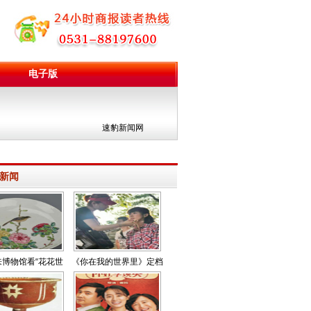
电子版
团
速豹新闻网
新闻
来博物馆看“花花世
《你在我的世界里》定档
界”
5月9日