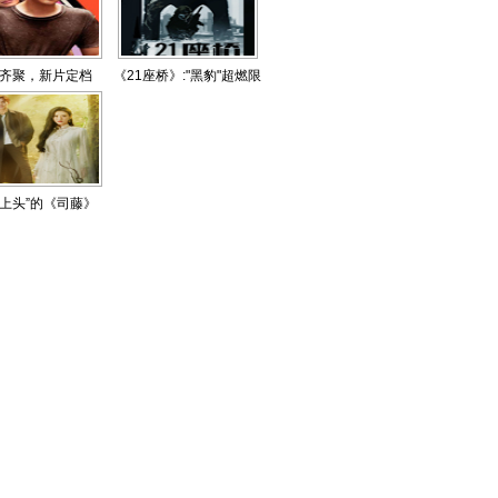
齐聚，新片定档
《21座桥》:"黑豹"超燃限
时追凶
“上头”的《司藤》