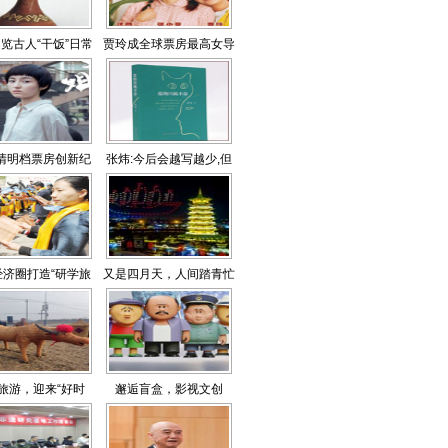
览古人“干饭”日常
贾玲成全球票房最高女导
演
1清明档票房创新纪
张炜:今后会越写越少,但
录
要写得更好
经济圈打造“研学旅
又是四月天，人间踏青忙
行共同体”
旅游，迎来“好时
邂逅盲盒，影视文创
山东各地推出一系列
也“潮玩”你下单抢“刘