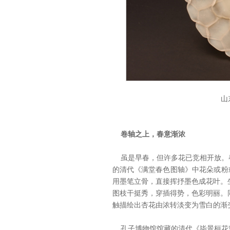
山
卷轴之上，春意渐浓
虽是早春，但许多花已竞相开放。
的清代《满堂春色图轴》中花朵或粉
用墨笔立骨，直接挥抒墨色成花叶。
图枝干挺秀，穿插得势，色彩明丽。
触描绘出杏花由浓转淡变为雪白的渐
孔子博物馆馆藏的清代《毕景桓花