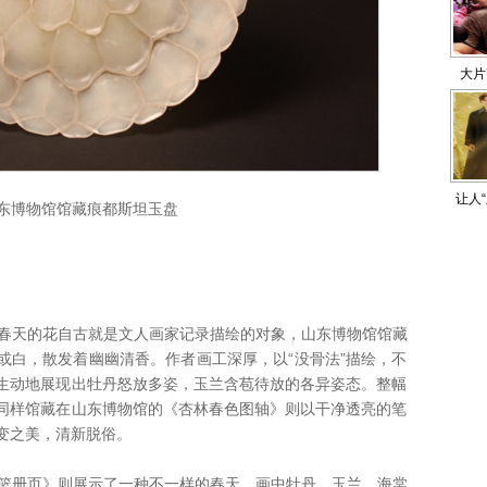
大片
让人
东博物馆馆藏痕都斯坦玉盘
春天的花自古就是文人画家记录描绘的对象，山东博物馆馆藏
或白，散发着幽幽清香。作者画工深厚，以“没骨法”描绘，不
生动地展现出牡丹怒放多姿，玉兰含苞待放的各异姿态。整幅
同样馆藏在山东博物馆的《杏林春色图轴》则以干净透亮的笔
变之美，清新脱俗。
篮册页》则展示了一种不一样的春天。画中牡丹、玉兰、海棠