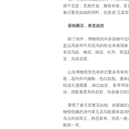
插于花篮，竞相开放、雅俗有致。富
春日繁花似锦的同时，也形成“玉棠富
器物藏花，春意盎然
除了画作，博物馆的许多器物中也
盘运用多种不同花鸟的组合来展现春
有花鸟纹。梅花、桃花、牡丹、荷花
宜，鸟语花香。
山东博物馆里也有样式繁多而有特
瓶，器内外均施釉，色白如脂。通体
组成主题图案，辅以如意、卷草等
动，搭配着柔和的色彩，恰如春日的
看惯了春天里繁花似锦、姹紫嫣红
物馆馆藏的清代翠玉花鸟瓶通体温润
鸟儿衔枝而立，构思新奇，别具一格
眼前一亮。