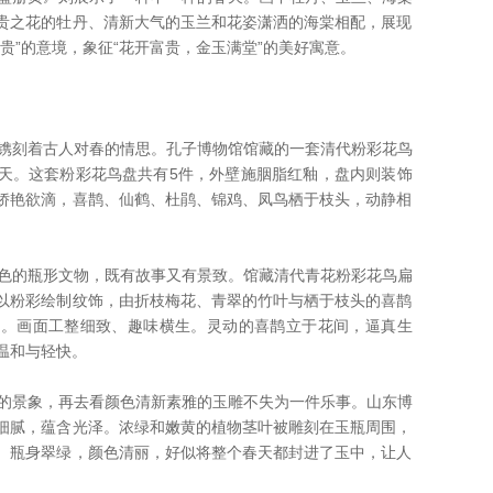
贵之花的牡丹、清新大气的玉兰和花姿潇洒的海棠相配，展现
贵”的意境，象征“花开富贵，金玉满堂”的美好寓意。
镌刻着古人对春的情思。孔子博物馆馆藏的一套清代粉彩花鸟
天。这套粉彩花鸟盘共有5件，外壁施胭脂红釉，盘内则装饰
娇艳欲滴，喜鹊、仙鹤、杜鹃、锦鸡、凤鸟栖于枝头，动静相
色的瓶形文物，既有故事又有景致。馆藏清代青花粉彩花鸟扁
以粉彩绘制纹饰，由折枝梅花、青翠的竹叶与栖于枝头的喜鹊
纹。画面工整细致、趣味横生。灵动的喜鹊立于花间，逼真生
温和与轻快。
的景象，再去看颜色清新素雅的玉雕不失为一件乐事。山东博
细腻，蕴含光泽。浓绿和嫩黄的植物茎叶被雕刻在玉瓶周围，
。瓶身翠绿，颜色清丽，好似将整个春天都封进了玉中，让人