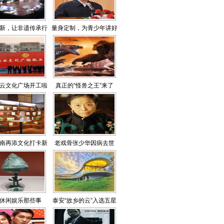
精彩活动
能”没？
新，让非遗传承行
量身定制，为青少年讲好
稳致远
党史
云文化广场开工啦
真正的“怪兽之王”来了
南再添文化打卡新
老戏骨张少华因病去世
地标
休闲娱乐那些事
泰安“故乡的云”入选五星
级民宿