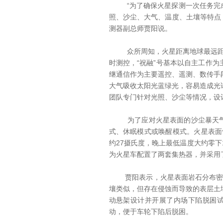
“为了确保火星探测一次任务完成
照、沙尘、大气、温度、土壤等特点，
测器副总师贾阳说。
众所周知，火星距离地球最远距离
时测控，“祝融”号基本以自主工作
继通信作为主要遥控、遥测、数传手
大气吸收太阳光蓝绿光，容易造成光
团队专门针对光照、沙尘等情况，设
为了应对火星表面的沙尘暴天气，
式、休眠模式或唤醒模式。火星表面
约27摄氏度，晚上最低温度大约零下
为火星车配置了两套集热器，并采用
贾阳表示，火星表面岩石分布密度
壤类似，但存在侵蚀而导致的表层土
动悬架设计并开展了内场下陷脱困试
动，便于车轮下陷后脱困。