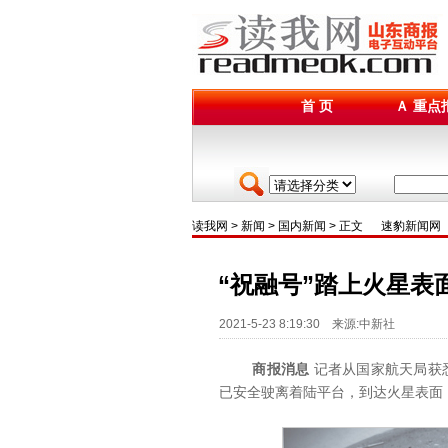
首 页
Ａ 重点
读我网
>
新闻
>
国内新闻
> 正文
速豹新闻网
“祝融号”踏上火星表
2021-5-23 8:19:30 来源:中新社
商报消息
记者从国家航天局获悉
已安全驶离着陆平台，到达火星表面