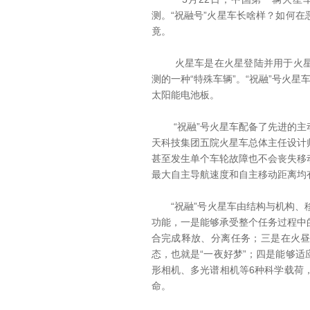
测。“祝融号”火星车长啥样？如何
竟。
火星车是在火星登陆并用于火星探
测的一种“特殊车辆”。“祝融”号火
太阳能电池板。
“祝融”号火星车配备了先进的主
天科技集团五院火星车总体主任设计
甚至发生单个车轮故障也不会丧失移
最大自主导航速度和自主移动距离均
“祝融”号火星车由结构与机构、移
功能，一是能够承受整个任务过程中
合完成释放、分离任务；三是在火
态，也就是“一夜好梦”；四是能够
形相机、多光谱相机等6种科学载荷
命。