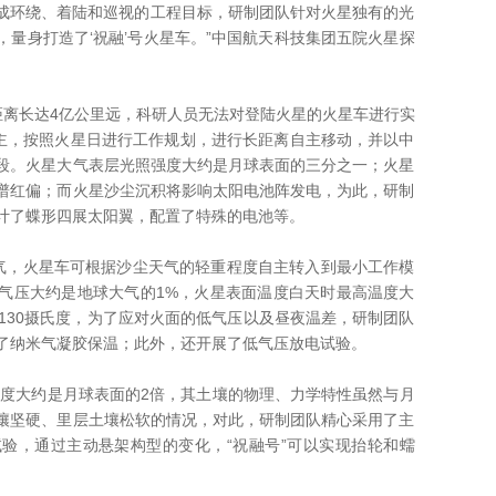
环绕、着陆和巡视的工程目标，研制团队针对火星独有的光
量身打造了‘祝融’号火星车。”中国航天科技集团五院火星探
长达4亿公里远，科研人员无法对登陆火星的火星车进行实
为主，按照火星日进行工作规划，进行长距离自主移动，并以中
段。火星大气表层光照强度大约是月球表面的三分之一；火星
谱红偏；而火星沙尘沉积将影响太阳电池阵发电，为此，研制
计了蝶形四展太阳翼，配置了特殊的电池等。
火星车可根据沙尘天气的轻重程度自主转入到最小工作模
气压大约是地球大气的1%，火星表面温度白天时最高温度大
130摄氏度，为了应对火面的低气压以及昼夜温差，研制团队
了纳米气凝胶保温；此外，还开展了低气压放电试验。
大约是月球表面的2倍，其土壤的物理、力学特性虽然与月
壤坚硬、里层土壤松软的情况，对此，研制团队精心采用了主
验，通过主动悬架构型的变化，“祝融号”可以实现抬轮和蠕