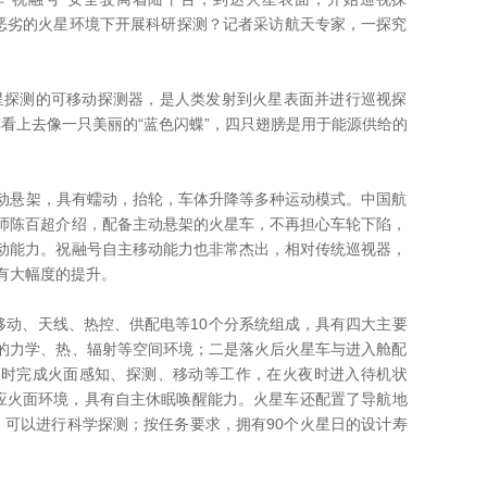
在恶劣的火星环境下开展科研探测？记者采访航天专家，一探究
测的可移动探测器，是人类发射到火星表面并进行巡视探
星车看上去像一只美丽的“蓝色闪蝶”，四只翅膀是用于能源供给的
动悬架，具有蠕动，抬轮，车体升降等多种运动模式。中国航
师陈百超介绍，配备主动悬架的火星车，不再担心车轮下陷，
动能力。祝融号自主移动能力也非常杰出，相对传统巡视器，
有大幅度的提升。
动、天线、热控、供配电等10个分系统组成，具有四大主要
的力学、热、辐射等空间环境；二是落火后火星车与进入舱配
昼时完成火面感知、探测、移动等工作，在火夜时进入待机状
适应火面环境，具有自主休眠唤醒能力。火星车还配置了导航地
，可以进行科学探测；按任务要求，拥有90个火星日的设计寿