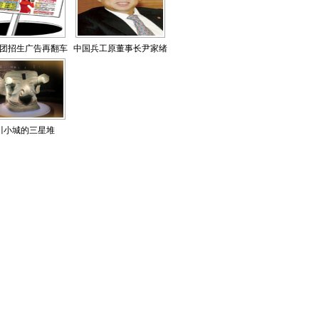
团招生广告再翻车
中国兵工原董事长尹家绪
啃不动“椰子壳”？
被查
川小城的三星堆