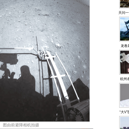
天问一
龙卷
杭州
庭，本
“大V
图由前避障相机拍摄