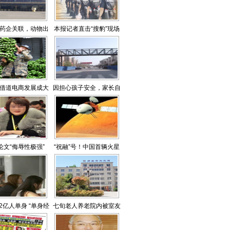
药企关联，动物出
本报记者直击“搜豹”现场
逃或并非首次
借道电商发展成大
因担心孩子安全，家长自
产业
费捐天桥
论文“侮辱性极强”
“祝融”号！中国首辆火星
车公布命名
2亿人单身 “单身经
七旬老人养老院内被室友
济”撬动新风口
打死