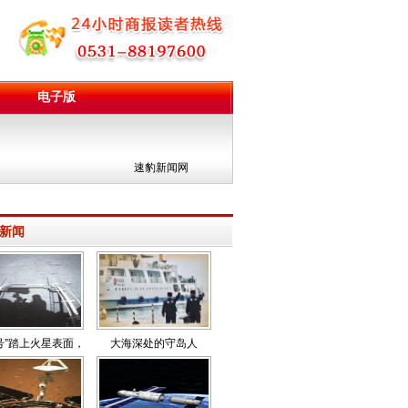
电子版
团
速豹新闻网
新闻
号”踏上火星表面，
大海深处的守岛人
开工