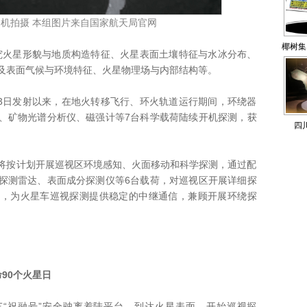
机拍摄 本组图片来自国家航天局官网
椰树集
星形貌与地质构造特征、火星表面土壤特征与水冰分布、
广告法
及表面气候与环境特征、火星物理场与内部结构等。
3日发射以来，在地火转移飞行、环火轨道运行期间，环绕器
、矿物光谱分析仪、磁强计等7台科学载荷陆续开机探测，获
四
将按计划开展巡视区环境感知、火面移动和科学探测，通过配
探测雷达、表面成分探测仪等6台载荷，对巡视区开展详细探
道，为火星车巡视探测提供稳定的中继通信，兼顾开展环绕探
90个火星日
祝融号”安全驶离着陆平台，到达火星表面，开始巡视探