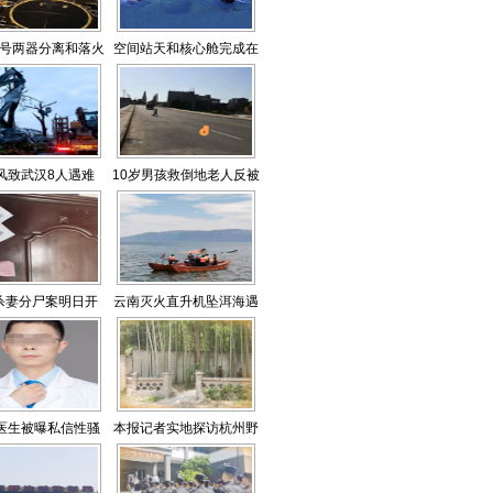
号两器分离和落火
空间站天和核心舱完成在
影像发布
轨测试验证
风致武汉8人遇难
10岁男孩救倒地老人反被
230人受伤
讹？
杀妻分尸案明日开
云南灭火直升机坠洱海遇
报记者探访案发地
难者中一员曾这样告诉妻
子：“森林消防员先属于
国家，再属于小家”
”医生被曝私信性骚
本报记者实地探访杭州野
扰网友
生动物世界