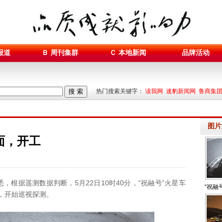
报道
Ｂ 周刊集群
Ｃ 本地新闻
品牌活动
搜 索
热门搜索关键字：
读我网 速豹新闻网 鲁商集
图片
面，开工
，根据遥测数据判断，5月22日10时40分，“祝融号”火星车
“祝融
，开始巡视探测。