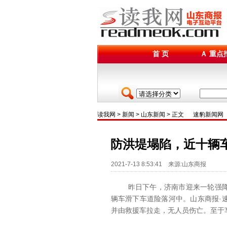
首 页
Ａ 重点
读我网
>
新闻
>
山东新闻
> 正文
速豹新闻网
防洪堤塌陷，近十辆
2021-7-13 8:53:41 来源:山东商报
昨日下午，济南市迎来一轮强降雨
辆车滑下车道险落河中。山东商报·
并由救援车拉走，无人员伤亡。至于