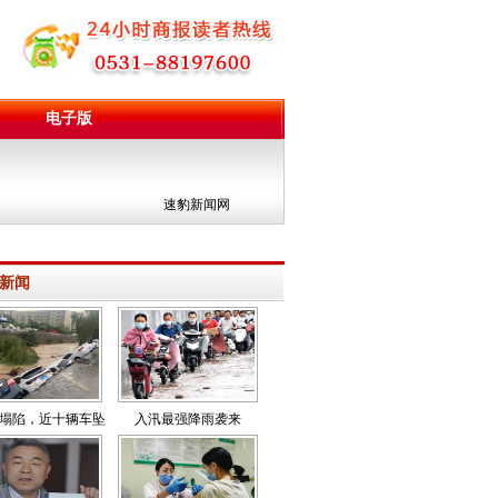
电子版
团
速豹新闻网
新闻
塌陷，近十辆车坠
入汛最强降雨袭来
落