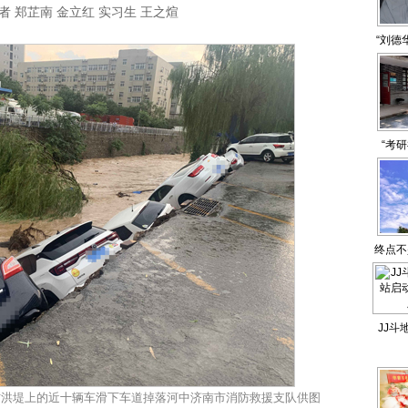
 郑芷南 金立红 实习生 王之煊
“刘德
“考
终点不
JJ斗
启动，
防洪堤上的近十辆车滑下车道掉落河中济南市消防救援支队供图