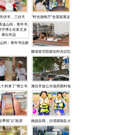
吃伏羊，三伏天
“时光放映厅”全国巡展走
“藏着”很多文化
进山东
山间：青年书法家
微缩老宅院留住时光记忆
士在富文乡展出作
品
这个村来了“博士书
潍坊开放公共场所限时免
记”
费停车
业季现“云”租房
挑战自我，沙漠探险队火
热招募中