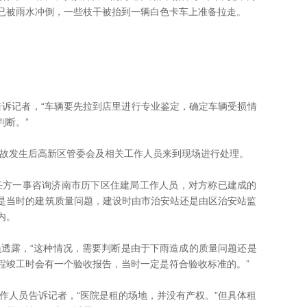
已被雨水冲倒，一些枝干被抬到一辆白色卡车上准备拉走。
诉记者，“车辆要先拉到店里进行专业鉴定，确定车辆受损情
判断。”
发生后高新区管委会及相关工作人员来到现场进行处理。
一事咨询济南市历下区住建局工作人员，对方称已建成的
是当时的建筑质量问题，建设时由市治安站还是由区治安站监
内。
露，“这种情况，需要判断是由于下雨造成的质量问题还是
程竣工时会有一个验收报告，当时一定是符合验收标准的。”
人员告诉记者，“医院是租的场地，并没有产权。”但具体租