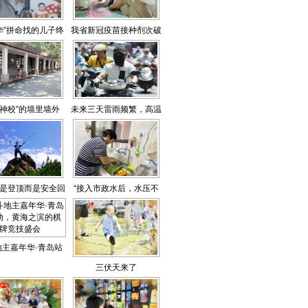
华”拼命找的儿子终
我省新冠疫苗接种剂次破
于找到了
亿
研神校”的墙里墙外
未来三天雷雨频繁，高温
暂时退场
是登顶而是安全回
“接入市政水后，水压不
家
稳解决了”
地主嘉年华·青岛站
三伏天来了
黄海之滨的棋牌竞
技盛会