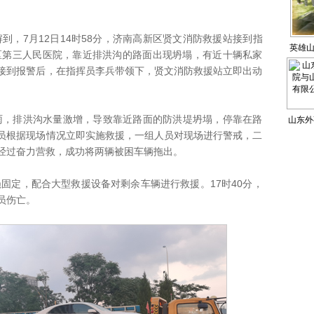
7月12日14时58分，济南高新区贤文消防救援站接到指
英雄山
区第三人民医院，靠近排洪沟的路面出现坍塌，有近十辆私家
接到报警后，在指挥员李兵带领下，贤文消防救援站立即出动
排洪沟水量激增，导致靠近路面的防洪堤坍塌，停靠在路
山东外
员根据现场情况立即实施救援，一组人员对现场进行警戒，二
山东世
经过奋力营救，成功将两辆被困车辆拖出。
司校
定，配合大型救援设备对剩余车辆进行救援。17时40分，
员伤亡。