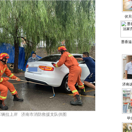
伏天
里
墨香溢
乔宇博
济南
车辆拉上岸 济南市消防救援支队供图
毕