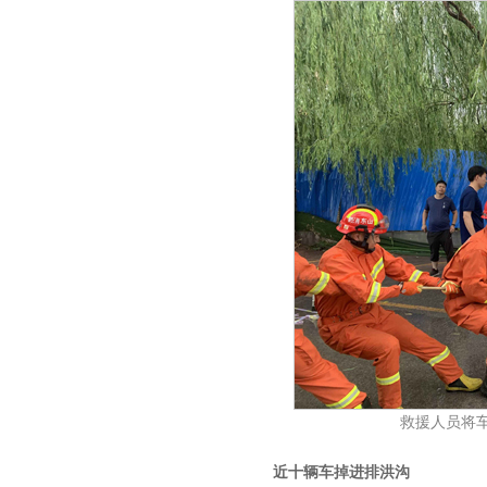
救援人员将
近十辆车掉进排洪沟