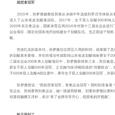
就想拿冠军
2015年，孙梦雅被教练郭泰从乡镇中学选拔到枣庄市体校从
进入了山东省皮划艇集训队。2017年，女子双人划艇500米
2020年东京奥运会，国家体育总局2016年对第十三届全运会进
运会项目，随后全国各地开始组建女子划艇队伍。也正因这个契机
艇。
凭借扎实的基本功，孙梦雅仅仅用五六周的时间，就掌握了其
的划艇基本要领，并在转项当年就取得山东省皮划艇锦标赛女子200
三届全运会200米单人划艇项目中，孙梦雅获得第三名，而后被
获女子双人划艇500米冠军。之后她与徐诗晓组成的“诗雅组合”
子500米双人划艇A组比赛中，勇夺女子双人划艇500米冠军，并
孙梦雅曾说：“我就想拿冠军，拿奥运会冠军！我时刻准备着！
亚运会、世锦赛再到奥运会，她一路披荆斩棘。别看孙梦雅比赛时
却显得腼腆又淳朴，表示“拿了金牌非常开心，想跟爸妈开视频”。
终于等到了