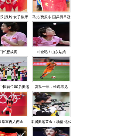
/刘灵玲 女子蹦床
马龙/樊振东 国乒男单冠
冠亚军
亚军
“梦”想成真
冲金吧！山东姑娘
中国首位00后奥运
蒿队十年，难说再见
双金得主
国举重再入两金
本届奥运首金：杨倩 这位
清华学霸是个“淡定姐”