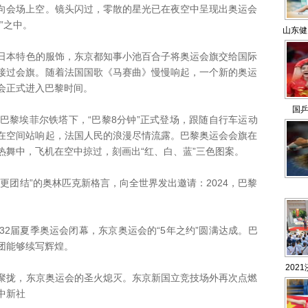
向会场上空。镜头闪过，零散的星光已在夜空中呈现出奥运会
”之中。
山东健
本特色的服饰，东京都知事小池百合子将奥运会旗交给国际
接过会旗。随着法国国歌《马赛曲》慢慢响起，一个新的奥运
会正式进入巴黎时间。
国乒
黎埃菲尔铁塔下，“巴黎8分钟”正式登场，跟随自行车运动
在空间站响起，法国人民的浪漫尽情流露。巴黎奥运会会旗在
热舞中，飞机在空中掠过，刻画出“红、白、蓝”三色图案。
团结”的奥林匹克新格言，向全世界发出邀请：2024，巴黎
届夏季奥运会闭幕，东京奥运会的“5年之约”圆满达成。巴
团能够续写辉煌。
202
拢，东京奥运会的圣火熄灭。东京新国立竞技场外再次点燃
中新社