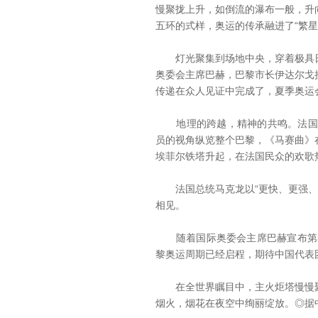
慢聚拢上升，如倒流的瀑布一般，升
五环的式样，奥运的传承融进了“繁星
灯光聚集到场地中央，穿着极具日
奥委会主席巴赫，巴黎市长伊达尔戈
传递在众人见证中完成了，夏季奥运
地理的跨越，精神的共鸣。法国巴
员的视角纵览整个巴黎，《马赛曲》
埃菲尔铁塔升起，在法国民众的欢歌
法国总统马克龙以“更快、更强、更
相见。
随着国际奥委会主席巴赫宣布第32
黎奥运周期已经启程，期待中国代表
在全世界瞩目中，主火炬塔慢慢聚
烟火，烟花在夜空中绚丽绽放。◎据