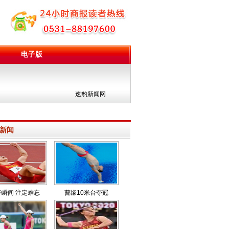
电子版
团
速豹新闻网
新闻
些瞬间 注定难忘
曹缘10米台夺冠