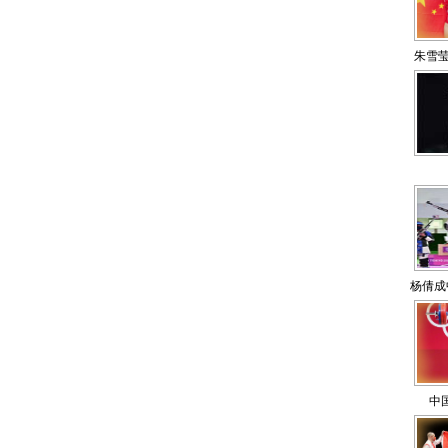
朱雪莹
杨倩成
中