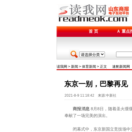
首 页
Ａ 重点
读我网
>
新闻
>
体育新闻
> 正文
速豹新闻网
东京一别，巴黎再见
2021-8-9 11:18:42 来源:中新社
商报消息
8月8日，随着圣火缓
奉献了一场完美的演出。
闭幕式中，东京新国立竞技场中泛