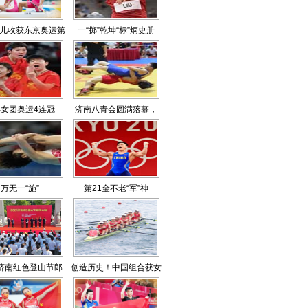
儿收获东京奥运第
一“掷”乾坤“标”炳史册
七金
女团奥运4连冠
济南八青会圆满落幕，
6457名运动员参与
万无一“施”
第21金不老“军”神
1济南红色登山节郎
创造历史！中国组合获女
茂山站举行
子八人艇铜牌