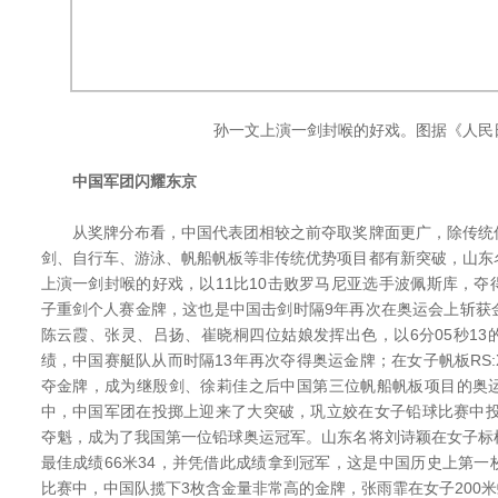
孙一文上演一剑封喉的好戏。图据《人民
中国军团闪耀东京
从奖牌分布看，中国代表团相较之前夺取奖牌面更广，除传统
剑、自行车、游泳、帆船帆板等非传统优势项目都有新突破，山东
上演一剑封喉的好戏，以11比10击败罗马尼亚选手波佩斯库，
子重剑个人赛金牌，这也是中国击剑时隔9年再次在奥运会上斩获
陈云霞、张灵、吕扬、崔晓桐四位姑娘发挥出色，以6分05秒1
绩，中国赛艇队从而时隔13年再次夺得奥运金牌；在女子帆板RS
夺金牌，成为继殷剑、徐莉佳之后中国第三位帆船帆板项目的奥
中，中国军团在投掷上迎来了大突破，巩立姣在女子铅球比赛中投
夺魁，成为了我国第一位铅球奥运冠军。山东名将刘诗颖在女子标
最佳成绩66米34，并凭借此成绩拿到冠军，这是中国历史上第
比赛中，中国队揽下3枚含金量非常高的金牌，张雨霏在女子200米蝶