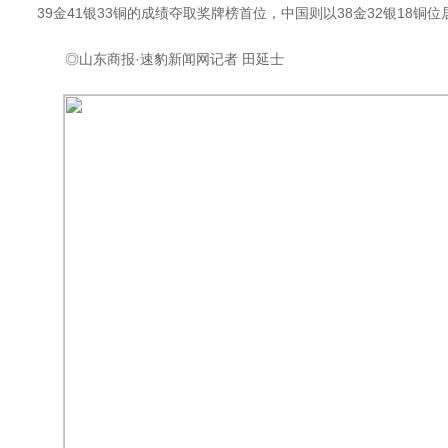
39金41银33铜的成绩夺取奖牌榜首位，中国则以38金32银18铜
◎山东商报·速豹新闻网记者 田延士