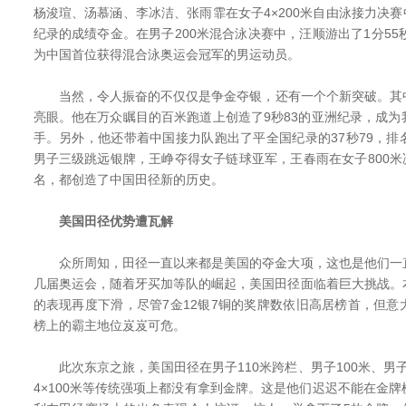
杨浚瑄、汤慕涵、李冰洁、张雨霏在女子4×200米自由泳接力决赛中
纪录的成绩夺金。在男子200米混合泳决赛中，汪顺游出了1分55
为中国首位获得混合泳奥运会冠军的男运动员。
当然，令人振奋的不仅仅是争金夺银，还有一个个新突破。其
亮眼。他在万众瞩目的百米跑道上创造了9秒83的亚洲纪录，成
手。另外，他还带着中国接力队跑出了平全国纪录的37秒79，
男子三级跳远银牌，王峥夺得女子链球亚军，王春雨在女子800米决
名，都创造了中国田径新的历史。
美国田径优势遭瓦解
众所周知，田径一直以来都是美国的夺金大项，这也是他们一
几届奥运会，随着牙买加等队的崛起，美国田径面临着巨大挑战。
的表现再度下滑，尽管7金12银7铜的奖牌数依旧高居榜首，但
榜上的霸主地位岌岌可危。
此次东京之旅，美国田径在男子110米跨栏、男子100米、男子2
4×100米等传统强项上都没有拿到金牌。这是他们迟迟不能在金