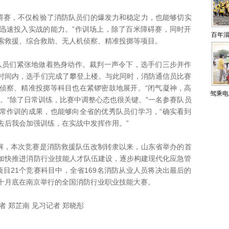
赛，不仅检验了消防队员们的爆发力和稳定力，也能够切实
迅速投入实战的能力。”作训场上，除了百米障碍赛，同时开
百年淄
索救援、综合救助、无人机侦察、精准投掷等项目。
们紧张地做着热身动作。裁判一声令下，选手们三步并作
时间内，选手们完成了攀登上楼。与此同时，消防通信员比赛
侦察、精准投掷等科目也在紧锣密鼓地展开。“闭气凝神，高
驾乘电
。“除了日常训练，比赛中调整心态也很关键。”一名参赛队员
常作训的成果，也能够向全省的优秀队员们学习，“确实看到
去后我会加强训练，在实战中发挥作用。”
，本次竞赛是消防救援队伍改制转隶以来，山东省举办的首
加快推进消防行业技能人才队伍建设，逐步构建现代化应急管
目21个竞赛科目中，全省169名消防从业人员将决出最后的
十月底在南京举行的全国消防行业职业技能大赛。
 郑芷南 见习记者 郑晓彤