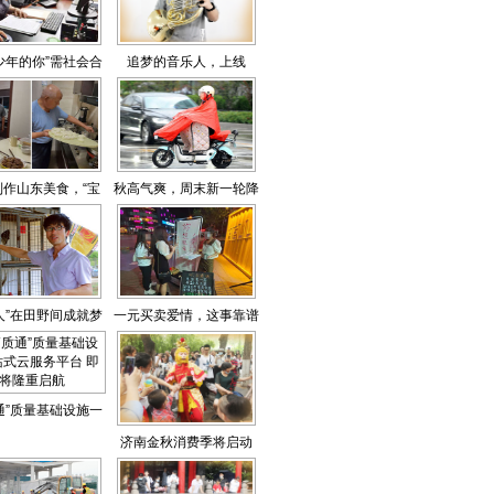
少年的你”需社会合
追梦的音乐人，上线
力
制作山东美食，“宝
秋高气爽，周末新一轮降
藏老人”走红
雨“营业”
人”在田野间成就梦
一元买卖爱情，这事靠谱
想
吗？
通”质量基础设施一
济南金秋消费季将启动
服务平台 即将隆重
启航