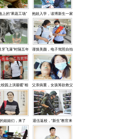
地上的“果蔬工场”
抱娃入学，读博新生一家
四口成校友
月牙飞瀑”时隔五年
谨慎美颜，电子驾照自拍
重现
照审核很严格
大校园上演最暖“相
父亲病重，女孩筹款救父
遇”
的姐姐们，来了
退伍返校，“新生”教官来
了