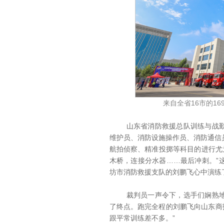
来自全省16市的1
山东省消防救援总队训练与战勤保
维护员、消防设施操作员、消防通信
航拍侦察、精准投掷等科目的进行尤
木桥，连接分水器……最后冲刺。”
坊市消防救援支队的刘鹏飞心中演练了
裁判员一声令下，选手们娴熟地翻
了终点。跑完全程的刘鹏飞向山东商
跟平常训练差不多。”