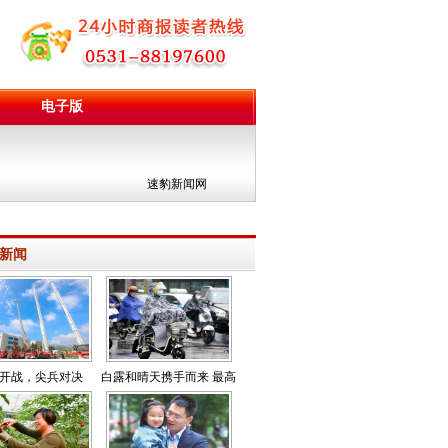
电子版
团
速豹新闻网
新闻
开战，尖兵对决
白露和晴天携手而来 最高
温将达30℃，昼夜温差大