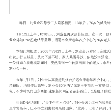
昨日，刘业金和母亲二人紧紧相拥。13年后，70岁的臧氏
1月12日上午，时隔5天，刘业金再次赶赴招远。这一次，他
业金得知DNA鉴定结果显示，招远市金康老年养护中心的70岁老
本报此前报道：2008年7月29日上午，刘业金57岁的母亲臧
出发步行去城里，从此下落不明。家人几番寻找，依然没有消息。
一位婶婶在看电视新闻时，突然看到一个转播画面中的老人，非常
刘业金一家。
今年1月7日，刘业金从高密赶到烟台招远金康老年养护中心，
亲臧氏。消息传回高密，刘业金80岁的父亲刘玉财卷起一支旱烟
屯，不少村民向山东商报·速豹新闻网记者谈起臧氏，也是红了眼眶
得知DNA结果时，“是下午五六点钟”，刘业金因为工作的缘故
里非常高兴，巴不得立刻去把母亲接回家。”此外，记者了解到，