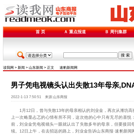
首 页
Ａ 重点报道
Ｂ 周刊集群
搜 索
读我网
>
新闻
>
山东新闻
> 正文
速豹新闻网
男子凭电视镜头认出失散13年母亲,D
2022-1-13 7:50:51 来源:山东商报
1月12日，曾与失散13年的母亲相认的刘业金，再次从潍坊高
上一次略显忐忑的心情有所不同，这次他的心中只有无尽的喜悦
前，刘业金凭电视镜头一眼就认出了失散多年的母亲，但要接回母
续。12日上午，在去招远的路上，刘业金告诉山东商报·速豹新闻