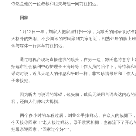
依然是他的一位叔叔和姐夫与他一同前往招远。
回家
1月12日一早，刘家人把家里打扫干净，为臧氏的回家做好准
天格外的热闹。不少闻讯的村民聚到刘家附近，相熟邻居的脸上难
金与媒体一行驱车前往招远。
通过电视台现场直播连线的镜头，在另一边，臧氏也特意穿上
招远市社会福利中心护理长王海玲等工作人员的陪伴下，等待着和
采访时说，近几天老人的作息和平时一样，非常珍惜最后和工作人
子来接她。
因为听力与说话的障碍，镜头前，臧氏无法用言语表达内心的
容，还向人们伸出大拇指。
两个多小时的车程过后，刘业金手捧鲜花，在众人的簇拥下，
今天接你回家！”老人接过鲜花，母子紧紧相拥，也都流下了开心
把母亲迎回家，“回家过个好年”。