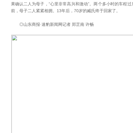
果确认二人为母子，“心里非常高兴和激动”。两个多小时的车程
前，母子二人紧紧相拥。13年后，70岁的臧氏终于回家了。
◎山东商报·速豹新闻网记者 郑芷南 许畅