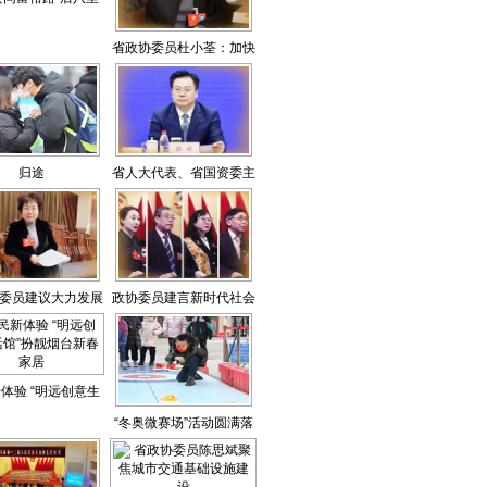
”乡村振兴再发力
省政协委员杜小荃：加快
推进山东黄河文化旅游带
建设
归途
省人大代表、省国资委主
任张斌：围绕“十强”产业
新组建省属企业
委员建议大力发展
政协委员建言新时代社会
社区养老机构
主义现代化强省建设
体验 “明远创意生
“冬奥微赛场”活动圆满落
”扮靓烟台新春家居
幕