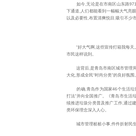
如今,无论是在市南区山东路971
下通道,人们都能看到一幅幅大气亮
以及必要性,布置清爽悦目,吸引不少
“好大气啊,这些宣传灯箱我每天上班
市民这样说到。
这背后,是青岛市南区城市管理局为
大化,形成全民“时尚分类”的良好氛围
的确,青岛作为国家46个生活垃圾
打法”并向全国推广。《青岛市生活
续推进垃圾分类普及推广工作,通过
类环保理念深入人心。
城市管理桩桩小事,件件折射民生