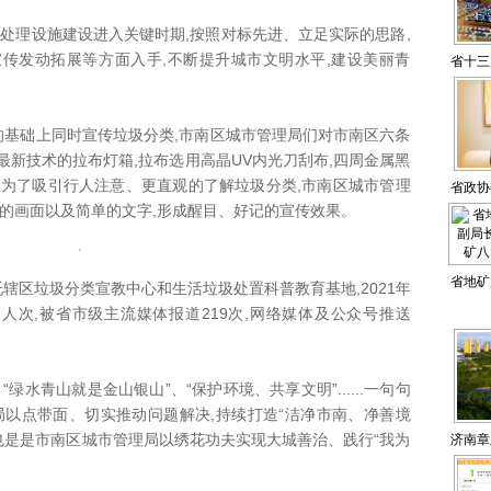
处理设施建设进入关键时期,按照对标先进、立足实际的思路,
传发动拓展等方面入手,不断提升城市文明水平,建设美丽青
省十三
基础上同时宣传垃圾分类,市南区城市管理局们对市南区六条
新技术的拉布灯箱,拉布选用高晶UV内光刀刮布,四周金属黑
且为了吸引行人注意、更直观的了解垃圾分类,市南区城市管理
省政协
富的画面以及简单的文字,形成醒目、好记的宣传效果。
合，推
省地矿
区垃圾分类宣教中心和生活垃圾处置科普教育基地,2021年
人次,被省市级主流媒体报道219次,网络媒体及公众号推送
长刘祥
水青山就是金山银山”、“保护环境、共享文明”......一句句
局以点带面、切实推动问题解决,持续打造“洁净市南、净善境
也是是市南区城市管理局以绣花功夫实现大城善治、践行“我为
济南章