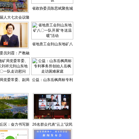
省政协委员陈思斌聚焦城
届人大七次会议隆
市交通基础设施建设
重开幕
省地质工会到山东地矿八
委员刘霞：产教融
〇一队开展“冬送温暖”活
动医养结合人才供
动
给
局党委常委、副局
公益：山东岳枫商标专利
元到山东地矿八〇
事务所创始人岳枫走访困
一队走访慰问
难家庭
丘区：奋力书写新
26名群众代表“云上”议民
时代精彩答卷
生