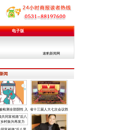
电子版
团
速豹新闻网
新闻
酸检测全部阴性 入
省十三届人大七次会议胜
济最新政策公布
利闭幕
共同富裕路“后八里