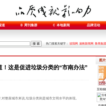
报道
Ｂ 周刊集群
Ｃ 本地新闻
品牌活动
搜 索
热门搜索关键字：
读我网 速豹新闻网 鲁商集
图片
道！这是促进垃圾分类的“市南办法”
。
五轮核
济返
对整座城市来说,垃圾分类则是城市文明水平的体现。
引领