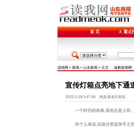
首 页
Ａ 重点
读我网
>
新闻
>
山东新闻
> 正文
速豹新闻网
宣传灯箱点亮地下通
2022-1-28 5:47:40 来源:新东方资讯
一个时代的画卷,底色总是人民
对个人来说,垃圾分类是举手之劳,