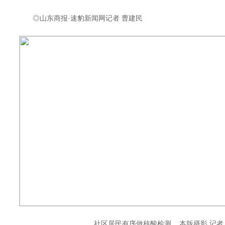
◎山东商报·速豹新闻网记者 曹建民
社区居民有序做核酸检测 本版摄影 记者