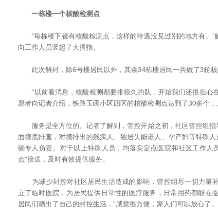
一栋楼一个核酸检测点
“每栋楼下都有核酸检测点，这样的待遇没见过别的地方有。”解
向工作人员竖起了大拇指。
此次解封，除6号楼居民以外，其余34栋楼居民一共做了3轮核
“以前看消息，核酸检测都要排很久的队，开始我们还很担心在
愿者向记者介绍，铁路玉函小区四区的核酸检测点达到了30多个
服务是全方位的。记者了解到，管控开始之初，社区管控组指
面摸底排查，对摸排出的残疾人、独居失能老人、孕产妇等特殊人
确专人负责。对于以上特殊人员，均落实定点医院和社区工作人员
点”接送，及时有效提供服务。
为减少封控对社区居民生活造成的影响，管控组尽一切力量补
立了临时医院，为居民提供日常性的医疗服务，日常用药都能在临
居民们晒出了自己的封控生活，“感觉很方便，家人们可以放心了。