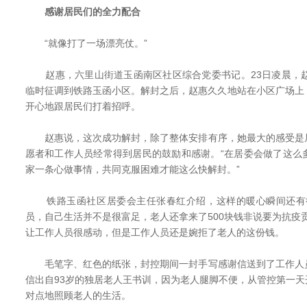
感谢居民们的全力配合
“就像打了一场漂亮仗。”
赵惠，六里山街道玉函南区社区综合党委书记。23日凌晨，赵
临时征调到铁路玉函小区。解封之后，赵惠久久地站在小区广场上
开心地跟居民们打着招呼。
赵惠说，这次成功解封，除了整体安排有序，她最大的感受是
愿者和工作人员经常得到居民的鼓励和感谢。“在居委会做了这么
家一条心做事情，共同克服困难才能这么快解封。”
铁路玉函社区居委会主任张春红介绍，这样的暖心瞬间还有很
员，自己生活并不是很富足，老人还拿来了500块钱非说要为抗疫
让工作人员很感动，但是工作人员还是婉拒了老人的这份钱。
毛笔字、红色的纸张，封控期间一封手写感谢信送到了工作人
信出自93岁的独居老人王书训，因为老人腿脚不便，从管控第一
对点地照顾老人的生活。