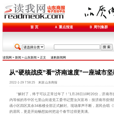
首 页
Ａ 重点报道
Ｂ 周刊集群
搜 索
读我网
>
新闻
>
山东新闻
> 正文
速豹新闻网
从“硬核战疫”看“济南速度”一座城市
2022-1-29 7:58:25 来源:山东商报
“解封了，终于可以正常过年了！”1月28日10时20分，济南
内等候的市中区七里山街道党工委书记贾汝兴宣布：按济南市疫情
函小区四区其余34栋楼全部正式解封。现场掌声不断，居民合唱
的居民，更是开始畅想如何把这个春节过得更美满。