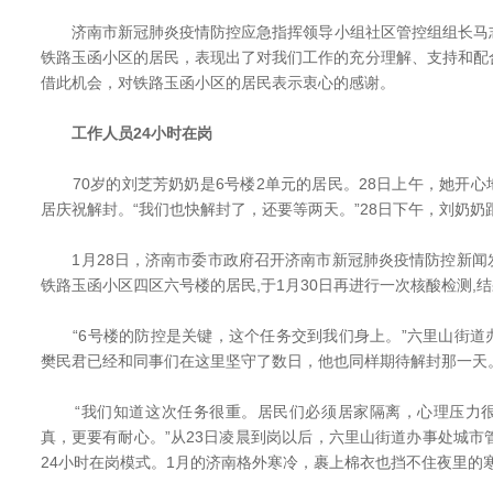
济南市新冠肺炎疫情防控应急指挥领导小组社区管控组组长马
铁路玉函小区的居民，表现出了对我们工作的充分理解、支持和配
借此机会，对铁路玉函小区的居民表示衷心的感谢。
工作人员24小时在岗
70岁的刘芝芳奶奶是6号楼2单元的居民。28日上午，她开心
居庆祝解封。“我们也快解封了，还要等两天。”28日下午，刘奶
1月28日，济南市委市政府召开济南市新冠肺炎疫情防控新闻
铁路玉函小区四区六号楼的居民,于1月30日再进行一次核酸检测,
“6号楼的防控是关键，这个任务交到我们身上。”六里山街道
樊民君已经和同事们在这里坚守了数日，他也同样期待解封那一天
“我们知道这次任务很重。居民们必须居家隔离，心理压力很
真，更要有耐心。”从23日凌晨到岗以后，六里山街道办事处城市
24小时在岗模式。1月的济南格外寒冷，裹上棉衣也挡不住夜里的