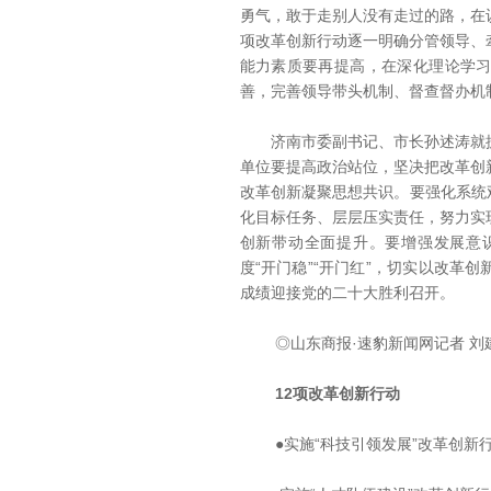
勇气，敢于走别人没有走过的路，在
项改革创新行动逐一明确分管领导、
能力素质要再提高，在深化理论学
善，完善领导带头机制、督查督办机
济南市委副书记、市长孙述涛就抓
单位要提高政治站位，坚决把改革创
改革创新凝聚思想共识。要强化系统观
化目标任务、层层压实责任，努力实
创新带动全面提升。要增强发展意
度“开门稳”“开门红”，切实以改革
成绩迎接党的二十大胜利召开。
◎山东商报·速豹新闻网记者 刘
12项改革创新行动
●实施“科技引领发展”改革创新