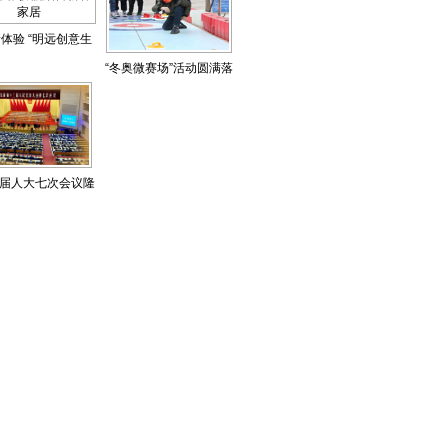
体验 “明远创意生
“冬奥微赛场”活动圆满落
”扮靓烟台新春家居
幕
届人大七次会议隆
重开幕