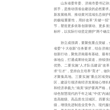
山东省委常委、济南市委书记孙立
抓手，是推动强省会建设的必然要求
新发展格局、推动黄河流域生态保护
的极端重要性，用好改革“关键一招
节，塑造更多依靠创新驱动、更多发
标杆，以实际行动坚定拥护“两个确立
孙立成强调，要聚焦重点突破，全
省委“十大创新”任务要求，结合济南
创新行动，聚焦济南最有基础、最有
体地位，打通成果转化渠道，持续强
优势。二要实施“人才队伍建设”改
求“引才”，坚持自主培养“育才”，做
才聚集高地。三要实施“重点区域突
区，建设引领济南经济发展核心增长极
和经济承载力;“南美”保护要再严格
绿色智慧现代的千年之城;“中优”内
造高能级、高品质生活城区。四要实
级，增强先进制造业竞争力、现代服