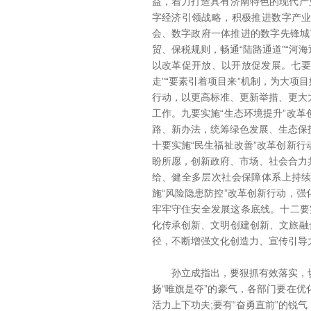
益，着力打造具有济南特色的现代产
字经济引领战略，积极推进数字产
会、数字政府一体推进的数字先锋城市
贸、保税规则，畅通“陆路通道”“河
以改革促开放、以开放促发展。七要
走”“要素引着项目来”机制，为大项
行动，以更高标准、更新举措、更大
工作。九要实施“生态环境提升”改
路、新办法，统筹绿色发展、生态保
十要实施“民生福祉改善”改革创新
盼所愿，创新政府、市场、社会合力
给、健全多层次社会保障体系上持
施“风险隐患防控”改革创新行动，
牢牢守住安全发展这条底线。十二要实
化传承创新、文明创建创新、文旅融
径，不断增强文化创造力、宣传引导
孙立成指出，要狠抓有效落实，切
扬“唯旗是夺”的豪气，各部门要在
活力上下功夫;要有“奋勇直前”的锐气，