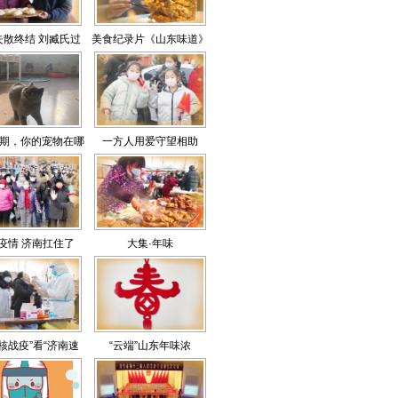
失散终结 刘臧氏过
美食纪录片《山东味道》
年蒸了花馒头
重磅首播
期，你的宠物在哪
一方人用爱守望相助
过？
疫情 济南扛住了
大集·年味
核战疫”看“济南速
“云端”山东年味浓
一座城市坚毅的胜利