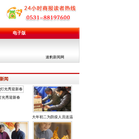
电子版
团
速豹新闻网
新闻
灯光秀迎新春
大年初二为防疫人员送温
暖 雪夜里的仗义山东人