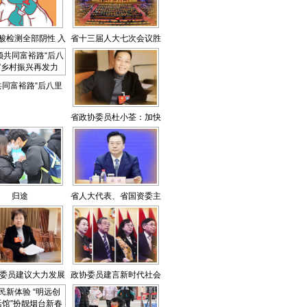
酸检测全部阴性 入
省十三届人大七次会议胜
济最新政策公布
利闭幕
共同富裕路“后八里
”乡村振兴再发力
省政协委员杜小荃：加快
推进山东黄河文化旅游带
建设
归途
省人大代表、省国资委主
任张斌：围绕“十强”产业
新组建省属企业
委员建议大力发展
政协委员建言新时代社会
社区养老机构
主义现代化强省建设