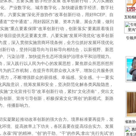
业体系。五要实施“数字经济发展”改革创新行动，大力实施数
业化、产业数字化、城市数字化，加快建设数字经济、数字社
。六要实施“深化开放协作”改革创新行动，用好RCEP、自
五轮核
海通道”“空中通道”，用好园区力量、资本力量、展会力量，做到
济返
实施“重点要素保障”改革创新行动，创新落实“要素跟着项目
目好项目提供充足要素支撑。八要实施“发展环境优化”改革创新
引领
力度，深入贯彻实施营商环境条例，全方位抓好发展环境优化
沟
革创新行动，坚持问题导向与目标导向相结合，以新视野、新思
护、污染治理，加快提升生态环境保护治理水平和治理能力。
行动，深入践行以人民为中心的发展思想，聚焦群众所思所想所
共为的工作机制，在提升市民群众收入水平、增加公共服务供
续用力，不断增强群众的获得感、幸福感、安全感。十一要实
强化风险意识，统筹发展和安全，坚决防范化解各类风险隐患，
施“文化宣传引导”改革创新行动，紧扣“文化济南”，突出文
合创新、宣传引导创新，积极探索文化“两创”的新模式、新路
力、传播影响力。
实凝聚起推动改革创新的强大合力。境界标准要再提升，发
省政协
优化环境、提高效率上下功夫，各区县要在提高综合实力、发展
永葆“闯”的精神、“创”的干劲、“干”的作风;拿出“先行先试”的