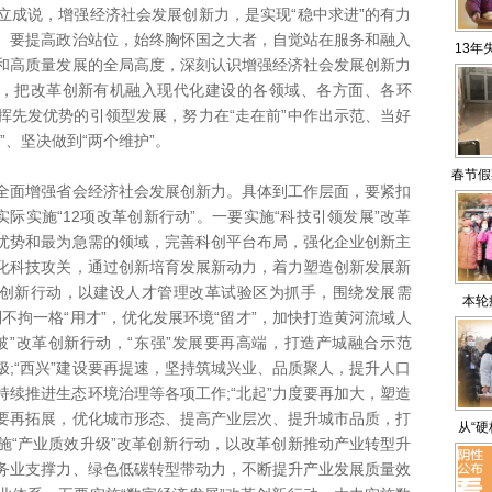
成说，增强经济社会发展创新力，是实现“稳中求进”的有力
。要提高政治站位，始终胸怀国之大者，自觉站在服务和融入
13年
和高质量发展的全局高度，深刻认识增强经济社会发展创新力
”，把改革创新有机融入现代化建设的各领域、各方面、各环
挥先发优势的引领型发展，努力在“走在前”中作出示范、当好
”、坚决做到“两个维护”。
春节假
面增强省会经济社会发展创新力。具体到工作层面，要紧扣
实际实施“12项改革创新行动”。一要实施“科技引领发展”改革
优势和最为急需的领域，完善科创平台布局，强化企业创新主
化科技攻关，通过创新培育发展新动力，着力塑造创新发展新
革创新行动，以建设人才管理改革试验区为抓手，围绕发展需
本轮
到不拘一格“用才”，优化发展环境“留才”，加快打造黄河流域人
破”改革创新行动，“东强”发展要再高端，打造产城融合示范
;“西兴”建设要再提速，坚持筑城兴业、品质聚人，提升人口
，持续推进生态环境治理等各项工作;“北起”力度要再加大，塑造
涵要再拓展，优化城市形态、提高产业层次、提升城市品质，打
从“硬
施“产业质效升级”改革创新行动，以改革创新推动产业转型升
度”
务业支撑力、绿色低碳转型带动力，不断提升产业发展质量效