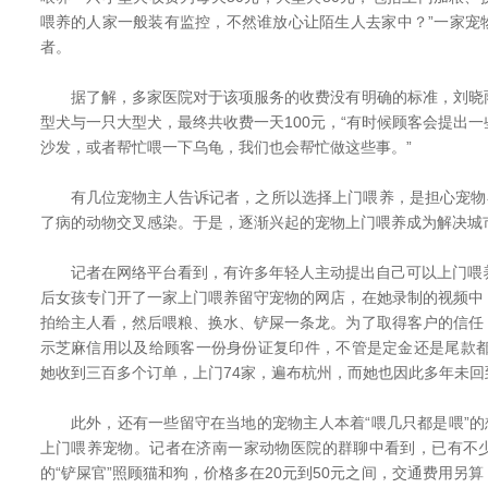
喂养的人家一般装有监控，不然谁放心让陌生人去家中？”一家宠
者。
据了解，多家医院对于该项服务的收费没有明确的标准，刘晓
型犬与一只大型犬，最终共收费一天100元，“有时候顾客会提出
沙发，或者帮忙喂一下乌龟，我们也会帮忙做这些事。”
有几位宠物主人告诉记者，之所以选择上门喂养，是担心宠物在
了病的动物交叉感染。于是，逐渐兴起的宠物上门喂养成为解决城市
记者在网络平台看到，有许多年轻人主动提出自己可以上门喂养
后女孩专门开了一家上门喂养留守宠物的网店，在她录制的视频中
拍给主人看，然后喂粮、换水、铲屎一条龙。为了取得客户的信任
示芝麻信用以及给顾客一份身份证复印件，不管是定金还是尾款都
她收到三百多个订单，上门74家，遍布杭州，而她也因此多年未回
此外，还有一些留守在当地的宠物主人本着“喂几只都是喂”的想
上门喂养宠物。记者在济南一家动物医院的群聊中看到，已有不
的“铲屎官”照顾猫和狗，价格多在20元到50元之间，交通费用另