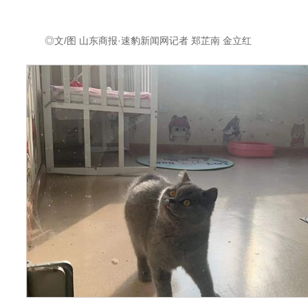
◎文/图 山东商报·速豹新闻网记者 郑芷南 金立红