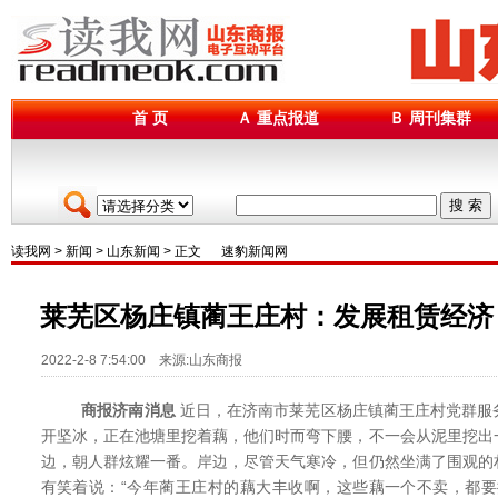
首 页
Ａ 重点报道
Ｂ 周刊集群
搜 索
读我网
>
新闻
>
山东新闻
> 正文
速豹新闻网
莱芜区杨庄镇蔺王庄村：发展租赁经济
2022-2-8 7:54:00 来源:山东商报
商报济南消息
近日，在济南市莱芜区杨庄镇蔺王庄村党群服
开坚冰，正在池塘里挖着藕，他们时而弯下腰，不一会从泥里挖出
边，朝人群炫耀一番。岸边，尽管天气寒冷，但仍然坐满了围观的
有笑着说：“今年蔺王庄村的藕大丰收啊，这些藕一个不卖，都要