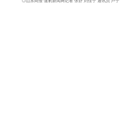
◎山东商报·速豹新闻网记者 张舒 刘佳宁 通讯员 卢宁