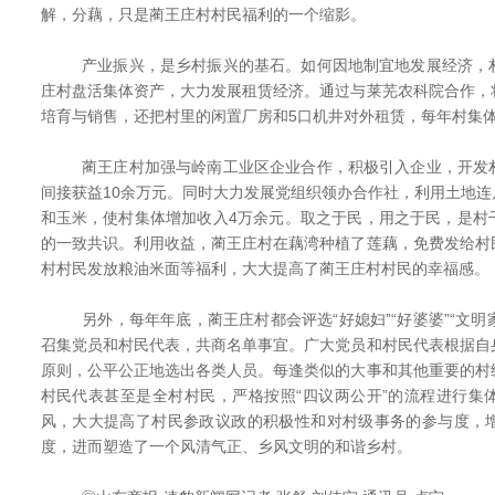
解，分藕，只是蔺王庄村村民福利的一个缩影。
产业振兴，是乡村振兴的基石。如何因地制宜地发展经济，村
庄村盘活集体资产，大力发展租赁经济。通过与莱芜农科院合作，
培育与销售，还把村里的闲置厂房和5口机井对外租赁，每年村集
蔺王庄村加强与岭南工业区企业合作，积极引入企业，开发村
间接获益10余万元。同时大力发展党组织领办合作社，利用土地
和玉米，使村集体增加收入4万余元。取之于民，用之于民，是村
的一致共识。利用收益，蔺王庄村在藕湾种植了莲藕，免费发给村
村村民发放粮油米面等福利，大大提高了蔺王庄村村民的幸福感。
另外，每年年底，蔺王庄村都会评选“好媳妇”“好婆婆”“文明家
召集党员和村民代表，共商名单事宜。广大党员和村民代表根据自
原则，公平公正地选出各类人员。每逢类似的大事和其他重要的村
村民代表甚至是全村村民，严格按照“四议两公开”的流程进行集
风，大大提高了村民参政议政的积极性和对村级事务的参与度，
度，进而塑造了一个风清气正、乡风文明的和谐乡村。