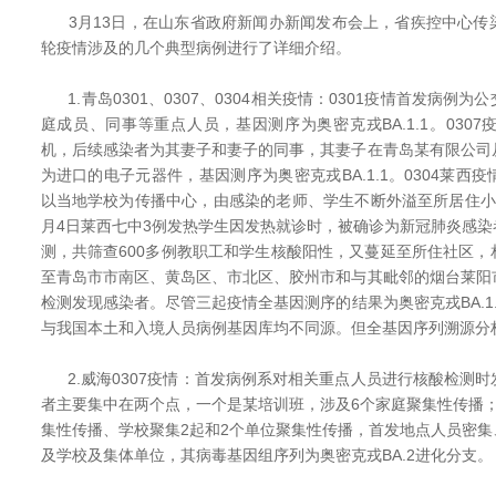
3月13日，在山东省政府新闻办新闻发布会上，省疾控中心传
轮疫情涉及的几个典型病例进行了详细介绍。
1.青岛0301、0307、0304相关疫情：0301疫情首发病例
庭成员、同事等重点人员，基因测序为奥密克戎BA.1.1。030
机，后续感染者为其妻子和妻子的同事，其妻子在青岛某有限公司
为进口的电子元器件，基因测序为奥密克戎BA.1.1。0304莱西
以当地学校为传播中心，由感染的老师、学生不断外溢至所居住小
月4日莱西七中3例发热学生因发热就诊时，被确诊为新冠肺炎感
测，共筛查600多例教职工和学生核酸阳性，又蔓延至所住社区
至青岛市市南区、黄岛区、市北区、胶州市和与其毗邻的烟台莱阳
检测发现感染者。尽管三起疫情全基因测序的结果为奥密克戎BA.1
与我国本土和入境人员病例基因库均不同源。但全基因序列溯源分
2.威海0307疫情：首发病例系对相关重点人员进行核酸检测
者主要集中在两个点，一个是某培训班，涉及6个家庭聚集性传播
集性传播、学校聚集2起和2个单位聚集性传播，首发地点人员密
及学校及集体单位，其病毒基因组序列为奥密克戎BA.2进化分支。