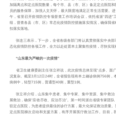
加隔离点和定点医院数量，每个市、县（市、区）备足定点医院和
员的服务保障，加强人文关怀，最大限度地满足正常生活需要。进
午，省里召开疫情防控专项督查工作培训会议，依托省派“四进”
组，督查各县（市、区）常态化疫情防控措施落实情况，确保我省
扣落实落地。
张连三表示，下一步，全省各级各部门将认真贯彻落实中央部
态化疫情防控各项工作，全力以赴处置本土聚集性疫情，尽快实现社
“山东最为严峻的一次疫情”
省卫生健康委副主任张立祥说，此次疫情总体呈现“点多、面广
况复杂。截至3月12日24时，全省报告现有本土确诊病例756例，
病例中，轻型715例，普通型40例，重型1例。
张立祥介绍，山东集中患者、集中专家、集中资源、集中救治
展救治，确保“应收尽收、应治尽治”。第一时间派出省级专家团
驻定点医院，为患者提供最佳的诊疗方案，最大化保证救治质量。
定点医院梯次启动和支援方案，有序开展医疗救治工作。目前，