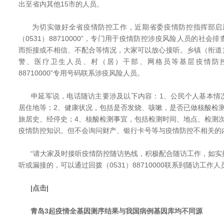
出至省内其他15市的人员。
为切实做好全省疫情防控工作，近期省委疫情防控指挥部启用
（0531）88710000”，专门用于疫情防控涉疫风险人员的社
而拒接或不相信、不配合等情况，大家可以放心接听。乡镇（衔道
警、医疗卫生人员、村（居）干部、网格员等基层疫情防控随
88710000”专用号码联系涉疫风险人员。
申延军说，电话随访主要涉及以下内容：1、公民个人基本情
居住地等；2、健康状况，包括是否发烧、咳嗽，是否已做核酸检
旅居史、经停史；4、核酸检测事宜，包括检测时间、地点、检测
疫情防控知识。但不会询问财产、银行卡号等与疫情防控不相关的
“请大家及时接听疫情防控随访热线，积极配合随访工作，如实
听或漏接的，可以通过回拨（0531）88710000联系到随访工作人
|点击|
青岛3起疫情全基因测序结果与我国病例基因库均不同源