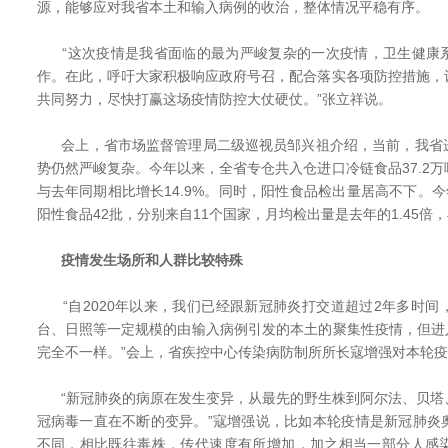
源，能够应对我省本土和输入病例的收治，整体情况平稳有序。
“这次疫情是我省面临的最为严峻复杂的一次疫情，卫生健康
作。在此，呼吁大家积极响应政府号召，配合落实各项防控措施，
共同努力，尽快打赢这场疫情防控大仗硬仗。”张立祥说。
会上，省市场监督管理局二级巡视员邹兴祖介绍，当前，我省
势仍然严峻复杂。今年以来，全省专仓共入仓进口冷链食品37.2
与去年同期相比增长14.9%。同时，阳性食品检出量居高不下。今
阳性食品42批，分别来自11个国家，月均检出量是去年的1.45倍
疫情发生场所和人群比较特殊
“自2020年以来，我们已经跟新冠肺炎打交道超过2年多时间
台、日照等一定规模的由输入病例引发的本土的聚集性疫情，但进入
完全不一样。”会上，省疾控中心传染病防制所所长寇增强对本轮
“新冠肺炎的病原在发生变异，从最先的野生株到阿尔法、贝塔
冠病毒一直在不断的变异。”寇增强说，比如本轮疫情是新冠肺炎
不同，相比既往毒株，传代速度有所增加，加之相当一部分人感