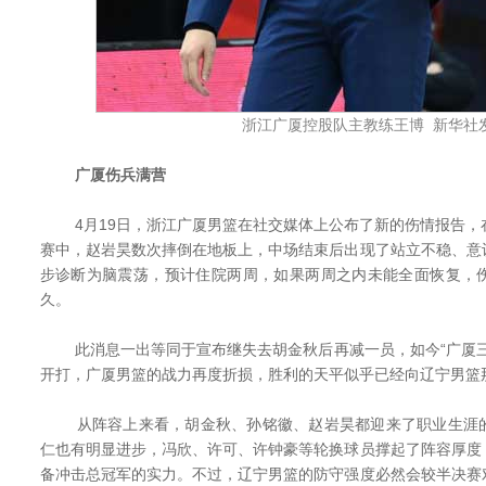
浙江广厦控股队主教练王博 新华社
广厦伤兵满营
4月19日，浙江广厦男篮在社交媒体上公布了新的伤情报告，在
赛中，赵岩昊数次摔倒在地板上，中场结束后出现了站立不稳、意
步诊断为脑震荡，预计住院两周，如果两周之内未能全面恢复，
久。
此消息一出等同于宣布继失去胡金秋后再减一员，如今“广厦三
开打，广厦男篮的战力再度折损，胜利的天平似乎已经向辽宁男篮
从阵容上来看，胡金秋、孙铭徽、赵岩昊都迎来了职业生涯的
仁也有明显进步，冯欣、许可、许钟豪等轮换球员撑起了阵容厚度
备冲击总冠军的实力。不过，辽宁男篮的防守强度必然会较半决赛