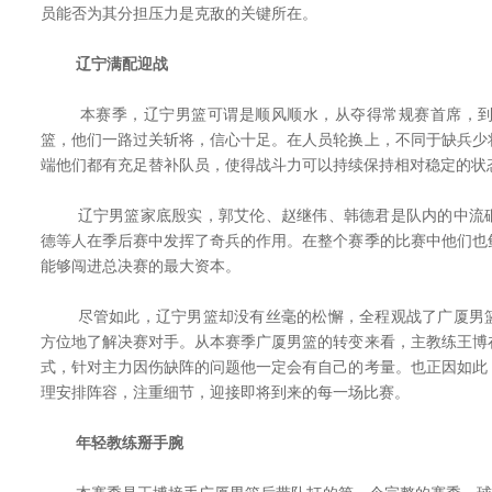
员能否为其分担压力是克敌的关键所在。
辽宁满配迎战
本赛季，辽宁男篮可谓是顺风顺水，从夺得常规赛首席，到季
篮，他们一路过关斩将，信心十足。在人员轮换上，不同于缺兵少
端他们都有充足替补队员，使得战斗力可以持续保持相对稳定的状
辽宁男篮家底殷实，郭艾伦、赵继伟、韩德君是队内的中流砥
德等人在季后赛中发挥了奇兵的作用。在整个赛季的比赛中他们也
能够闯进总决赛的最大资本。
尽管如此，辽宁男篮却没有丝毫的松懈，全程观战了广厦男篮
方位地了解决赛对手。从本赛季广厦男篮的转变来看，主教练王博
式，针对主力因伤缺阵的问题他一定会有自己的考量。也正因如此
理安排阵容，注重细节，迎接即将到来的每一场比赛。
年轻教练掰手腕