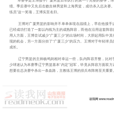
本赛季是王博接手广厦男篮后带队打的第一个完整的赛季，球队
绩。季后赛中又先后击败吉林男篮和上海男篮，成功杀入总决赛。
练员”这一奖项，王博实至名归。
王博对广厦男篮的影响并不单单体现在战绩上，早在他接手这
已经成功打造了一套以内线为主的成熟阵容，而他在沿用这套阵容
用人方面，王博尝试减少“广厦三少”的出场时间，大胆起用队中
现的机会，另一方面分担了“广厦三少”的压力。王博对于年轻球
成长。
辽宁男篮的主帅杨鸣则相对幸运一些，队内阵容齐整，比对手
少球迷认为本赛季辽宁男篮基本“内定”冠军，毕竟从阵容方面双
想要在总决赛中杀出一条血路，主教练王博的排兵布阵将至关重要
读我网 www.rea