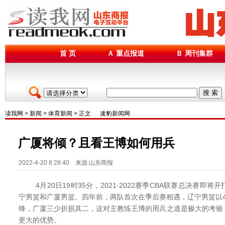
首 页
Ａ 重点报道
Ｂ 周刊集群
搜 索
读我网
>
新闻
>
体育新闻
> 正文
速豹新闻网
广厦将倾？且看王博如何用兵
2022-4-20 8:28:40 来源:山东商报
4月20日19时35分，2021-2022赛季CBA联赛总决赛即
宁男篮和广厦男篮。四年前，两队首次在季后赛相遇，辽宁男篮以
锋，广厦三少折损其二，这对主教练王博的用兵之道是极大的考验
更大的优势。