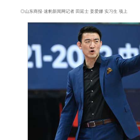
◎山东商报·速豹新闻网记者 田延士 姜爱娜 实习生 项上