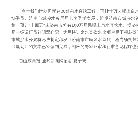
“今年我们计划再新建30处泉水直饮工程，再让十万人喝上泉水
协委员、济南市城乡水务局局长李季孝表示，近期济南市城乡水
划，预计“十四五”末济南市将有100万居民喝上泉水直饮水。据
局一级调研员刘明翠介绍，为尽快让泉水直饮水这项惠民工程花落
市城乡水务局将尽快制定印发《济南市市民泉水直饮工程专项规划
《规划》的文本已经编制完成，相应的专家评审和征求意见程序也
◎山东商报·速豹新闻网记者 夏子繁