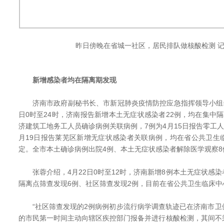
昨日傍晚在省城一社区，居民排队做核酸检测 记
新增感染者均在隔离期发现
济南市政府副秘书长、市新冠肺炎疫情防控应急指挥领导小组综
日0时至24时，济南报告新增本土无症状感染者22例，均在集中
济建筑工地务工人员确诊病例关联病例，7例为4月15日报告零工人
月19日报告莱芜区新增无症状感染者关联病例，均在省公共卫生
定。全市本土确诊病例出院4例、本土无症状感染者解除医学观察8
张蓉介绍，4月22日0时至12时，济南新增8例本土无症状感
隔离点筛查发现6例、社区筛查发现2例，目前在省公共卫生临床
“社区筛查发现的2例病例初步流行病学调查轨迹已在济南市卫
的市民第一时间主动向辖区疾控部门报备并进行核酸检测，其间不