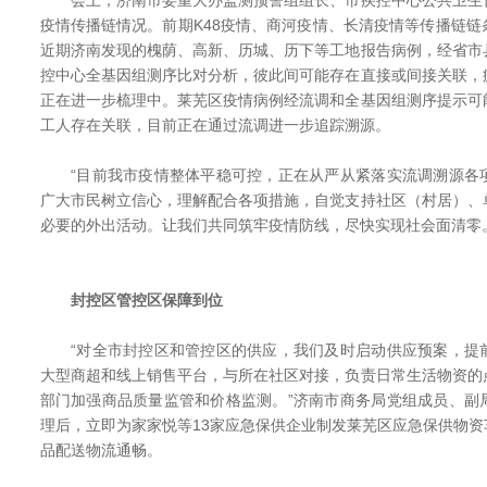
会上，济南市委重大办监测预警组组长、市疾控中心公共卫生
疫情传播链情况。前期K48疫情、商河疫情、长清疫情等传播链
近期济南发现的槐荫、高新、历城、历下等工地报告病例，经省市
控中心全基因组测序比对分析，彼此间可能存在直接或间接关联，
正在进一步梳理中。莱芜区疫情病例经流调和全基因组测序提示可
工人存在关联，目前正在通过流调进一步追踪溯源。
“目前我市疫情整体平稳可控，正在从严从紧落实流调溯源各
广大市民树立信心，理解配合各项措施，自觉支持社区（村居）、
必要的外出活动。让我们共同筑牢疫情防线，尽快实现社会面清零
封控区管控区保障到位
“对全市封控区和管控区的供应，我们及时启动供应预案，提
大型商超和线上销售平台，与所在社区对接，负责日常生活物资的
部门加强商品质量监管和价格监测。”济南市商务局党组成员、副
理后，立即为家家悦等13家应急保供企业制发莱芜区应急保供物
品配送物流通畅。