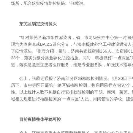
场所，配合落实疫情防控措施。”张蓉说。
莱芜区锁定疫情源头
“针对莱芜区新增阳性感染者，省、市两级疾控中心第一时间
现均为奥密克戎BA.2.2进化分支，与济南援建外地工程建设返济
了疫情源头。”张蓉介绍，目前，济南共追踪密接266人、次密接61
28个，落实分级分类差异化防控措施。同时，积极做好“一点两区
道，落实急危重症患者医疗服务，组建专业服务队，加强技术指导
会上，张蓉还通报了济南部分区域核酸检测情况。4月20日下午1
历下、市中等区开展第一轮区域核酸检测，共启用采样点4497个，采
性。以上统计人数不包括自行安排核酸检测的平阴、商河、莱芜、
域相关规定进行核酸检测的“一点两区”人员，封闭管理的学校、建
目前疫情整体平稳可控