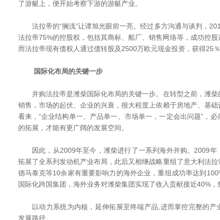
了游艇上，便开始考察下游的游艇产业。
法拉帝的“搁浅”让谭旭光眼前一亮。经过多方沟通与谈判，2012
法拉帝75%的控股权，包括其商标、船厂、销售网络等，成功控
而法拉帝现有债权人通过债转股及2500万欧元现金投资，获得25
国际化布局的关键一步
并购法拉帝是潍柴国际化布局的关键一步。在转型之前，潍柴
销售，市场的起伏、企业的兴衰，很大程度上依赖于房地产、基础
看来，“企业结构单一、产品单一、市场单一，一定会出问题”，
的拓展，才能有更广阔的发展空间。
因此，从2009年至今，潍柴进行了一系列海外并购。2009
拓展了全系列发动机产业布局，此后又相继战略重组了意大利法拉
德马泰克等10余家有重要影响力的海外企业，重组成功率达到10
国际化跨国集团，海外业务对潍柴集团实现了收入贡献接近40%，集
以动力系统为内核，延伸拓展至终端产品,进而掌控完整的产
发展路径。