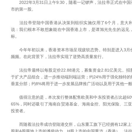
2022年3月31日上午9:30，随着一记锣声，法拉帝正式在中
市的第一股。
法拉帝登陆中国香港从决策到组织实施仅用了6个月，意大利
说：我们根本不敢想象能在中国香港上市，是谭旭光先生的远见
标。
今年年初以来，香港资本市场呈现疲软态势。特别是进入3月
频频。在此背景下，法拉帝实现了逆势高质量发行。
法拉帝最终以每股定价22.88港元，募集资金2.81亿美元。招
于扩大产品组合，进一步推动端到端运营；约24%用于强化独特
垂直分部；约8%将用于进一步发展品牌推广活动以及用于其他一
值得注意的是，本次发行整体配售欧美和中东投资者占比超60
65%，同时还吸引了海南自贸港基金、海南金控、阳光保险、三
投资者。
而随着法拉帝成功登陆港交所，山东重工旗下已经拥有12家上市
股和A股两地上市的潍柴动力，H股上市的中国重汽（香港）、法