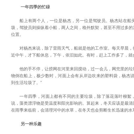
一年四季的忙碌
船上有两个人，一位是杨杰，另一位是驾驶员。杨杰站在船头
圾，驾驶员则操纵着小船，两人之间，格外默契，甚至不用过多的
位置。
对杨杰来说，除了雷雨天气，船就是他的工作室。每天早晨，
近中午，才下船休息，下午，依旧如此。有时，赶上工作多了，就
他的手不停，让捞网在河里来回搅动，过一会儿，网兜里的垃
物倒在船上，极少数时，河面上会有从岸边吹来的塑料袋，杨杰说
到生活垃圾了。”
一年四季，河面上都有不同的主要垃圾，除了落花落叶柳絮，
说，藻类漂浮物是受温度和阳光影响的。算起来，冬天应该是最清
在雨季来临前，会清理河中的水草，在冬天也会剪断生长迅速的水
另一种乐趣