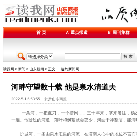
首 页
Ａ 重点报道
Ｂ 周刊集群
搜 索
读我网
>
新闻
>
山东新闻
> 正文
速豹新闻网
河畔守望数十载 他是泉水清道夫
2022-5-1 6:53:55 来源:山东商报
一条河，一把镰刀，一个捞网……三十年来，寒来暑往，杨杰
一遍。他驶过的河道，落叶和飘絮就会变少，河面干净整洁，能清
护城河，一条由泉水汇集的河流，在济南人心中的地位不言而