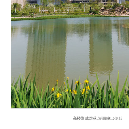
高楼聚成群落,湖面映出倒影