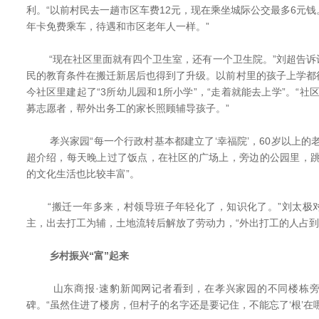
利。“以前村民去一趟市区车费12元，现在乘坐城际公交最多6元
年卡免费乘车，待遇和市区老年人一样。”
“现在社区里面就有四个卫生室，还有一个卫生院。”刘超告诉
民的教育条件在搬迁新居后也得到了升级。以前村里的孩子上学都
今社区里建起了“3所幼儿园和1所小学”，“走着就能去上学”。“社
募志愿者，帮外出务工的家长照顾辅导孩子。”
孝兴家园“每一个行政村基本都建立了‘幸福院’，60岁以上的
超介绍，每天晚上过了饭点，在社区的广场上，旁边的公园里，跳
的文化生活也比较丰富”。
“搬迁一年多来，村领导班子年轻化了，知识化了。”刘太极
主，出去打工为辅，土地流转后解放了劳动力，“外出打工的人占到
乡村振兴“富”起来
山东商报·速豹新闻网记者看到，在孝兴家园的不同楼栋旁
碑。“虽然住进了楼房，但村子的名字还是要记住，不能忘了‘根’在哪