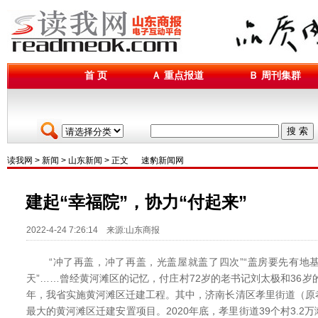
首 页
Ａ 重点报道
Ｂ 周刊集群
搜 索
读我网
>
新闻
>
山东新闻
> 正文
速豹新闻网
建起“幸福院”，协力“付起来”
2022-4-24 7:26:14 来源:山东商报
“冲了再盖，冲了再盖，光盖屋就盖了四次”“盖房要先有地
天”……曾经黄河滩区的记忆，付庄村72岁的老书记刘太极和36岁的
年，我省实施黄河滩区迁建工程。其中，济南长清区孝里街道（原
最大的黄河滩区迁建安置项目。2020年底，孝里街道39个村3.2