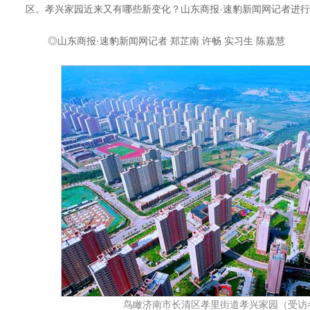
区。孝兴家园近来又有哪些新变化？山东商报·速豹新闻网记者进
◎山东商报·速豹新闻网记者 郑芷南 许畅 实习生 陈嘉慧
鸟瞰济南市长清区孝里街道孝兴家园（受访