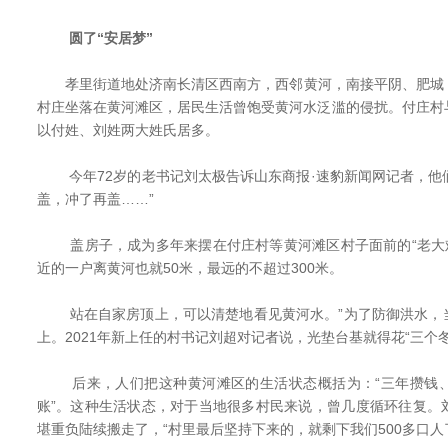
圆了“安居梦”
孝里街道地处济南长清区西南方，西邻黄河，南接平阴、肥城
村庄坐落在黄河滩区，居民生活曾饱受黄河水泛滥的侵扰。付庄村
以付姓、刘姓两大姓氏居多。
今年72岁的老书记刘太极告诉山东商报·速豹新闻网记者，他们
盖，冲了再盖……”
盖房子，成为多年来摆在付庄村等黄河滩区村子面前的“老大难
近的一户离黄河也就50米，最远的不超过300米。
站在自家房顶上，可以清楚地看见黄河水。”为了防御洪水，
上。2021年新上任的村书记刘超对记者说，光垫台基就得花“三个
后来，人们把这种黄河滩区的生活状态概括为：“三年攒钱、
账”。这种生活状态，对于当地很多村民来说，曾几度循环往复。
堪重负陆续搬走了，“村里最后坚持下来的，就剩下我们500多口人