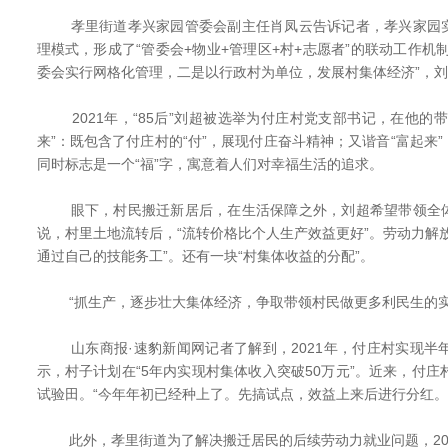
孝里街道孝兴家园管委会副主任肖凤云告诉记者，孝兴家园实
理模式，形成了“管委会+物业+管理区+村+志愿者”的联动工作机
委会实行网格化管理，二是以行政村为单位，发展村集体经济”，
2021年，“85后”刘超被选举为付庄村党支部书记，在他的
来”：既包含了付庄村的“付”，展现付庄奋斗精神；又谐音“富起来
同时标志是一个“福”字，寓意着人们对幸福生活的追求。
眼下，村民搬迁新居后，在生活保障之外，刘超希望带领全体
说，村里土地流转后，“流转价格比个人生产效益更好”。劳动力解
通过自己的技能务工”。还有一块“村集体收益的分配”。
“抓生产，逐步壮大集体经济，争取带领村民做更多利民生的实
山东商报·速豹新闻网记者了解到，2021年，付庄村实现半年
示，村子计划在“5年内实现村集体收入突破50万元”。近来，付庄
试验田。“今年年初已经种上了。先搞试点，效益上来后进行分红。
此外，孝里街道为了解决搬迁居民的后续劳动力就业问题，202