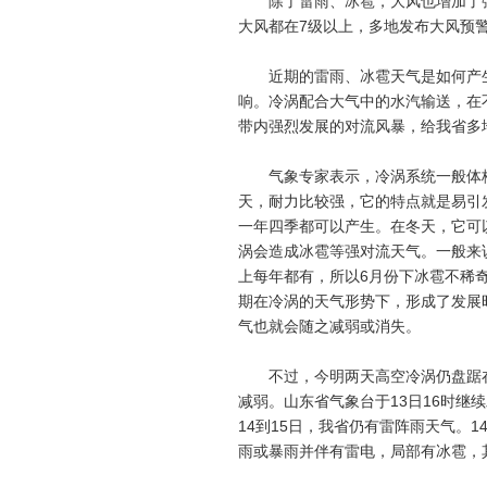
除了雷雨、冰雹，大风也增加了强对
大风都在7级以上，多地发布大风预
近期的雷雨、冰雹天气是如何产生
响。冷涡配合大气中的水汽输送，在
带内强烈发展的对流风暴，给我省多
气象专家表示，冷涡系统一般体格庞
天，耐力比较强，它的特点就是易引
一年四季都可以产生。在冬天，它可
涡会造成冰雹等强对流天气。一般来
上每年都有，所以6月份下冰雹不稀
期在冷涡的天气形势下，形成了发展
气也就会随之减弱或消失。
不过，今明两天高空冷涡仍盘踞在
减弱。山东省气象台于13日16时继
14到15日，我省仍有雷阵雨天气。
雨或暴雨并伴有雷电，局部有冰雹，