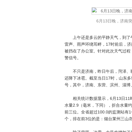
6月13日晚，济南
上午还是多云的平静天气，到了午后
雷声、雨声环绕耳畔，17时前后，
被挡在了办公室。针对此次天气过程
警信号。
不只是济南，昨日午后，菏泽、聊
还降下冰雹。截至当日17时，山东多
号，其中，济南、东营、滨州、淄博
相关统计数据显示，6月13日11时至
水量2.9（毫米，下同），折合水量约4
前三位。全省超过100.0的监测站有1个，50.
个，排在前3位的是：烟台莱州三山岛10