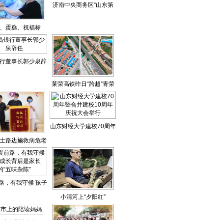
济南中央商务区“山东第
一高”核心筒封顶
、蛋糕、祝福标
高考收官 这些温情
瞬间最动人
行董事长郭少泉辞
任
莱荣高铁昨日“跨越”青荣
城际铁路
山东财经大学建校70周年
士路边施救病危老
暨合并建校10周年庆祝大
者获赞
会举行
路，有我守候 孩子
小清河上“夕阳红”
背后是家长的“五味
杂陈”