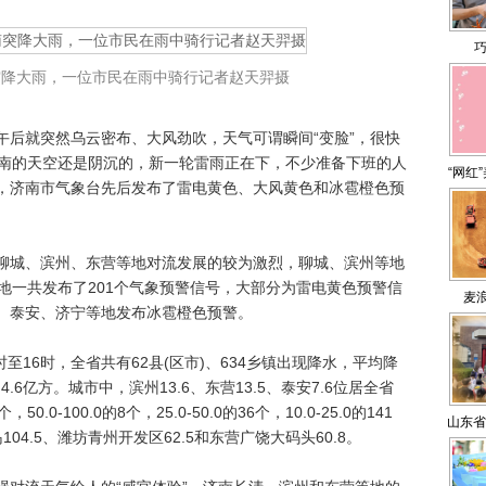
巧
突降大雨，一位市民在雨中骑行记者赵天羿摄
就突然乌云密布、大风劲吹，天气可谓瞬间“变脸”，很快
济南的天空还是阴沉的，新一轮雷雨正在下，不少准备下班的人
“网红
，济南市气象台先后发布了雷电黄色、大风黄色和冰雹橙色预
界进入
貌焦虑
城、滨州、东营等地对流发展的较为激烈，聊城、滨州等地
地一共发布了201个气象预警信号，大部分为雷电黄色预警信
麦
、泰安、济宁等地发布冰雹橙色预警。
16时，全省共有62县(区市)、634乡镇出现降水，平均降
.6亿方。城市中，滨州13.6、东营13.5、泰安7.6位居全省
0-100.0的8个，25.0-50.0的36个，10.0-25.0的141
山东省
4.5、潍坊青州开发区62.5和东营广饶大码头60.8。