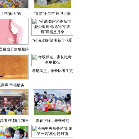
手艺“面面”观
“青漂”十二年 环卫工夫
妇“扫”出新生活
“荷谐玫好”济南新市花受
”美白成分烟酰胺跨
追捧 你见到的“玫瑰”可能
零食圈，网友：容
是月季
已到这个地步了吗
考场踩点，家长比考生更
紧张
浪声声 幸福踏实
高考成绩6月26日
青春正好，未来可期
前公布