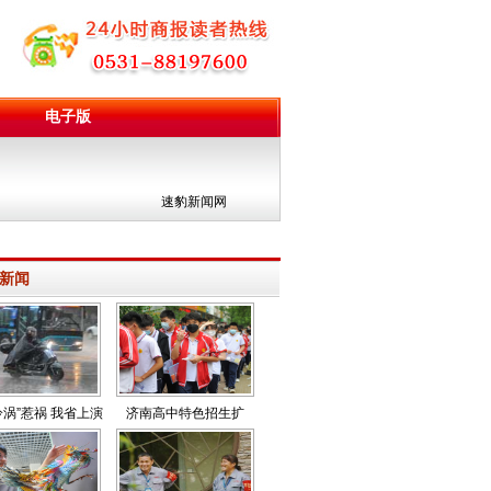
电子版
团
速豹新闻网
新闻
冷涡”惹祸 我省上演
济南高中特色招生扩
天气“变脸秀”
大“朋友圈”新增人文社科
和空乘班