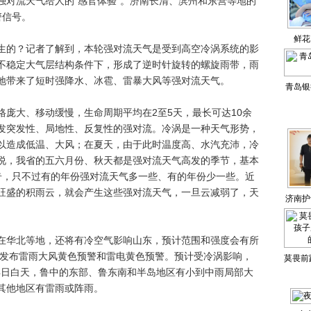
流天气给人的“感官体验”。济南长清、滨州和东营等地的
警信号。
鲜花
的？记者了解到，本轮强对流天气是受到高空冷涡系统的影
语……
不稳定大气层结构条件下，形成了逆时针旋转的螺旋雨带，雨
地带来了短时强降水、冰雹、雷暴大风等强对流天气。
青岛银
大、移动缓慢，生命周期平均在2至5天，最长可达10余
发突发性、局地性、反复性的强对流。冷涡是一种天气形势，
以造成低温、大风；在夏天，由于此时温度高、水汽充沛，冷
说，我省的五六月份、秋天都是强对流天气高发的季节，基本
奇，只不过有的年份强对流天气多一些、有的年份少一些。近
旺盛的积雨云，就会产生这些强对流天气，一旦云减弱了，天
济南护
华北等地，还将有冷空气影响山东，预计范围和强度会有所
续发布雷雨大风黄色预警和雷电黄色预警。预计受冷涡影响，
莫畏前
14日白天，鲁中的东部、鲁东南和半岛地区有小到中雨局部大
成长
其他地区有雷雨或阵雨。