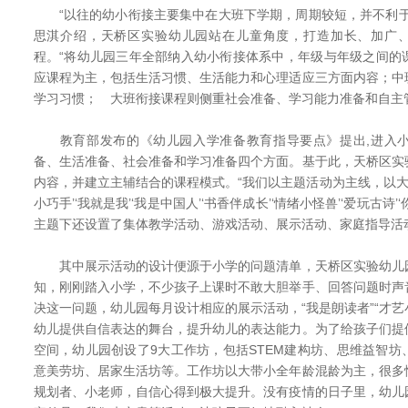
“以往的幼小衔接主要集中在大班下学期，周期较短，并不利于
思淇介绍，天桥区实验幼儿园站在儿童角度，打造加长、加广、
程。“将幼儿园三年全部纳入幼小衔接体系中，年级与年级之间的
应课程为主，包括生活习惯、生活能力和心理适应三方面内容；中
学习习惯； 大班衔接课程则侧重社会准备、学习能力准备和自主
教育部发布的《幼儿园入学准备教育指导要点》提出,进入小
备、生活准备、社会准备和学习准备四个方面。基于此，天桥区实
内容，并建立主辅结合的课程模式。“我们以主题活动为主线，以大班
小巧手’‘我就是我’‘我是中国人’‘书香伴成长’‘情绪小怪兽’‘爱玩古诗
主题下还设置了集体教学活动、游戏活动、展示活动、家庭指导活
其中展示活动的设计便源于小学的问题清单，天桥区实验幼儿
知，刚刚踏入小学，不少孩子上课时不敢大胆举手、回答问题时声
决这一问题，幼儿园每月设计相应的展示活动，“我是朗读者”“才艺小
幼儿提供自信表达的舞台，提升幼儿的表达能力。为了给孩子们提
空间，幼儿园创设了9大工作坊，包括STEM建构坊、思维益智
意美劳坊、居家生活坊等。工作坊以大带小全年龄混龄为主，很多
规划者、小老师，自信心得到极大提升。没有疫情的日子里，幼儿