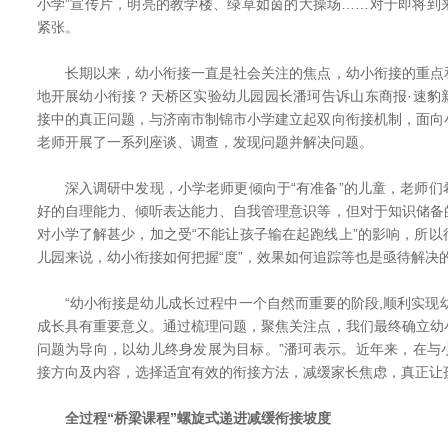
小学”宣传片，明亮的教学楼、绿草如茵的大操场……对于即将到
紧张。
长期以来，幼小衔接一直是社会关注的焦点，幼小衔接的重点
地开展幼小衔接？天桥区实验幼儿园园长潘珂告诉山东商报·速豹
接中的真正问题，与济南市制锦市小学建立起双向衔接机制，面向
老师开展了一系列座谈、调查，发现问题并解决问题。
深入调研中发现，小学老师更倾向于“有准备”的儿童，老师们
好的自理能力、倾听表达能力、自我管理意识等，但对于知识储备
对小学了解甚少，加之受“不能让孩子输在起跑线上”的影响，所
儿园来说，幼小衔接如何把握“度”，效果如何追踪等也是亟待解决
“幼小衔接是幼儿成长过程中一个自然而重要的阶段,顺利实现幼
成长具有重要意义。通过梳理问题，聚焦关注点，我们最终确立幼
问题为导向，以幼儿终身发展为目标。”潘珂表示。近年来，在与
接方向及内容，选择适宜有效的衔接方法，减缓家长焦虑，真正让孩
全过程“桥梁课程”螺旋式递进减缓衔接坡度