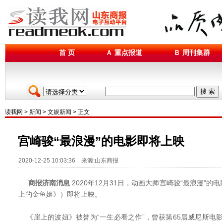
首 页
Ａ 重点报道
Ｂ 周刊集群
搜 索
读我网
>
新闻
>
文娱新闻
> 正文
宫崎骏“最浪漫”的电影即将上映
2020-12-25 10:03:36 来源:山东商报
商报济南消息
2020年12月31日，动画大师宫崎骏“最浪漫”
上的金鱼姬》）即将上映。
《崖上的波妞》被誉为“一生必看之作”，曾获第65届威尼斯电