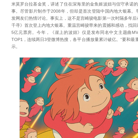
米莫罗台拉基金奖，讲述了住在深海里的金鱼姬波妞与信守承诺的
事。尽管影片制作于2008年，但却是首次登陆中国内地大银幕
发网友们热情讨论。事实上，这不是宫崎骏电影第一次时隔多年后
千寻》首次登上内地大银幕。重温宫崎骏带来的震撼和感动，找回
5亿元票房。今年，《崖上的波妞》仅是发布同名中文主题曲M
TOP1，连续两日3登微博热搜，各平台播放量累计破亿。“要和最
示。