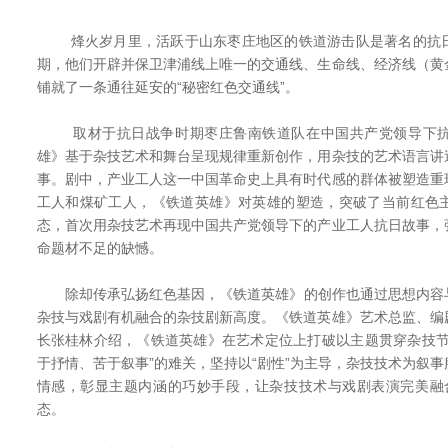
烽火岁月里，活跃于山东枣庄地区的铁道游击队是著名的抗日
期，他们开辟并保卫津浦线上唯一的交通线、生命线、经济线（黄
铺就了一条通往延安的“秘密红色交通线”。
取材于抗日战争时期枣庄鲁南铁道队在中国共产党领导下抗
雄》基于杂技艺术和舞台呈现规律重新创作，用杂技的艺术语言讲
事。剧中，产业工人这一中国革命史上具有时代感的群体被塑造重
工人和煤矿工人，《铁道英雄》对英雄的塑造，突破了当前红色
态，首次用杂技艺术再现中国共产党领导下的产业工人抗日故事，
命题材不足的缺憾。
除却传承弘扬红色基因，《铁道英雄》的创作也通过思想内容
杂技与戏剧有机融合的杂技剧新高度。《铁道英雄》艺术总监、编
长张桂林介绍，《铁道英雄》在艺术定位上打破以主题贯穿杂技节
于抒情、苦于叙事”的难关，坚持以“剧性”为主导，杂技技术为叙
情感，彰显主题内涵的巧妙手段，让杂技技术与戏剧表演完美融合
态。