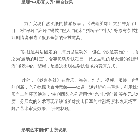
呈现“电影真人秀”舞台效果
为了实现自然流畅的情感叙事，《铁道英雄》大胆舍弃了山
目，对“吊环”“滚环”“绳技”“蹬人”“蹦床”“抖轿子”“抖人” 等原
戏剧情境创造了很多全新的杂技道具。
“以往道具是固定的，演员是运动的，但在《铁道英雄》中，
之为‘运动的时空’，舍弃优势杂技项目，代之呈现的是大量的创新
湖”场景中的U型绳，是首次出现在杂技领域的表演方式。
此外，《铁道英雄》在音乐、舞美、灯光、视频、服装、造型
的创新，充分挖掘代表性意象——铁道，通过解构与重构，利用枕
展向上的环形铁道，“主创团队充分运用‘声’‘光’‘电’‘影’‘景’等
度，分层次的艺术再现了铁道英雄抗击日军的壮烈场景和恢宏场面，
舞台艺术审美效果。”张桂林说。
形成艺术创作“山东现象”