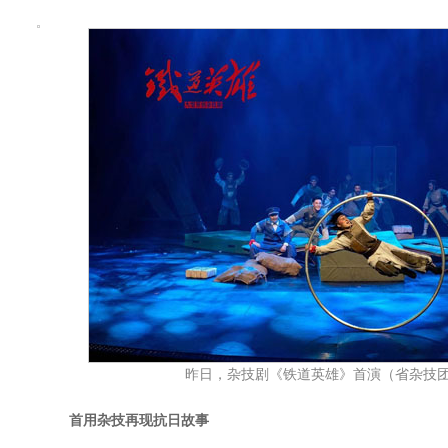
昨日，杂技剧《铁道英雄》首演（省杂技
首用杂技再现抗日故事