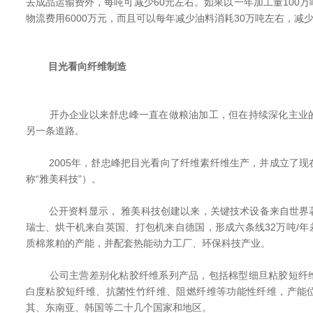
去成品运输费外，每吨可减少60元左右。如果以一年加工量100
物流费用6000万元，而且可以每年减少油料消耗30万吨左右，减
目光看向纤维制造
开办企业以来舒忠峰一直在做粮油加工，但在持续深化主业的
另一条道路。
2005年，舒忠峰把目光看向了纤维素纤维生产，并成立了现
称“雅美科技”）。
公开资料显示， 雅美科技创建以来，关键技术设备来自世界
瑞士、烘干机来自英国、打包机来自德国，形成六条线32万吨/年
质棉浆粕的产能，并配套热能动力工厂、环保科技产业。
公司主营差别化粘胶纤维系列产品，包括棉型细旦粘胶短纤维
白度粘胶短纤维、抗菌性竹纤维、阻燃纤维等功能性纤维，产能
其、东南亚、韩国等二十几个国家和地区。