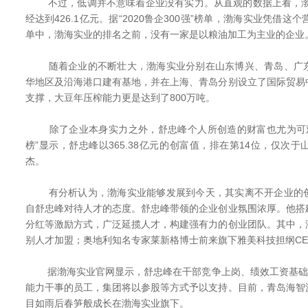
不过，低调并不意味着企业没有实力。从直观的数据上看，渤海
经达到426.1亿元。据“2020鲁企300强”榜单，渤海实业凭借这
单中，渤海实业的排名之前，没有一家是以粮油加工为主业的企业
随着企业的不断壮大，渤海实业分别在山东博兴、青岛、广东
华地区及沿海港口建有基地，并在上海、青岛分别设立了国际贸易
支撑，大豆年压榨能力更是达到了800万吨。
除了企业本身实力之外，舒忠峰个人所创造的财富也尤为可观。
榜”显示，舒忠峰以365.38亿元的创富值，排在第14位，仅次
杰。
有分析认为，渤海实业能够发展到今天，其实离不开企业的创
自舒忠峰对待人才的态度。舒忠峰带领的企业创业氛围浓厚。他搭
分红等激励方式，广泛延揽人才，构建强有力的创业团队。其中，
别人才加盟；奥地利知名专家莱新格博士前来旗下雅美科技担纲CE
据渤海实业官网显示，舒忠峰在干部竞争上岗、绩效工资基础上
能力干事的员工，集团将以参股等方式予以支持。目前，青岛海智
目如雨后春笋般成长在渤海实业旗下。