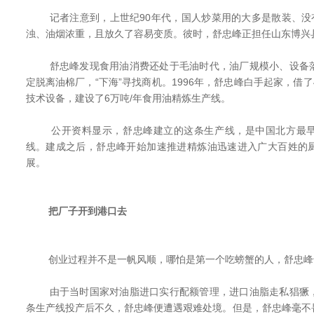
记者注意到，上世纪90年代，国人炒菜用的大多是散装、没有
浊、油烟浓重，且放久了容易变质。彼时，舒忠峰正担任山东博兴
舒忠峰发现食用油消费还处于毛油时代，油厂规模小、设备落
定脱离油棉厂，“下海”寻找商机。1996年，舒忠峰白手起家，借了
技术设备，建设了6万吨/年食用油精炼生产线。
公开资料显示，舒忠峰建立的这条生产线，是中国北方最早
线。建成之后，舒忠峰开始加速推进精炼油迅速进入广大百姓的
展。
把厂子开到港口去
创业过程并不是一帆风顺，哪怕是第一个吃螃蟹的人，舒忠峰
由于当时国家对油脂进口实行配额管理，进口油脂走私猖獗，
条生产线投产后不久，舒忠峰便遭遇艰难处境。但是，舒忠峰毫不