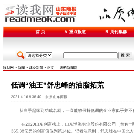
首 页
Ａ 重点报道
Ｂ 周刊集群
搜 索
读我网
>
新闻
>
财经新闻
> 正文
速豹新闻网
低调“油王”舒忠峰的油脂拓荒
2021-4-16 9:38:40 来源:山东商报
从白手起家到功成名就，一直能够保持低调的企业家似乎并不
在2020山东创富榜上，山东渤海实业股份有限公司（简称“渤
365.38亿元的创富值位列第14位。记者注意到，舒忠峰在中国北