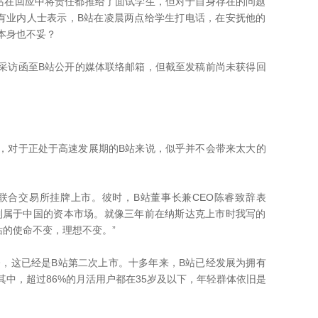
在回应中将责任都推给了面试学生，但对于自身存在的问题
还有业内人士表示，B站在凌晨两点给学生打电话，在安抚他的
本身也不妥？
访函至B站公开的媒体联络邮箱，但截至发稿前尚未获得回
对于正处于高速发展期的B站来说，似乎并不会带来太大的
联合交易所挂牌上市。彼时，B站董事长兼CEO陈睿致辞表
到属于中国的资本市场。就像三年前在纳斯达克上市时我写的
站的使命不变，理想不变。”
，这已经是B站第二次上市。十多年来，B站已经发展为拥有
。其中，超过86%的月活用户都在35岁及以下，年轻群体依旧是