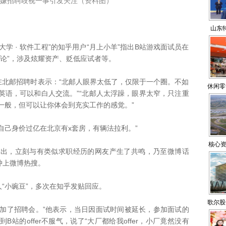
涉嫌招聘歧视一事引发关注（资料图）
山东
学 · 软件工程”的知乎用户“月上小羊”指出B站游戏面试员在
论”，涉及炫耀资产、贬低应试者等。
北邮招聘时表示：“北邮人眼界太低了，仅限于一个圈。不如
休闲零
英语，可以和白人交流。”“北邮人太浮躁，眼界太窄，只注重
一般，但可以让你体会到充实工作的感觉。”
己身价过亿在北京有x套房，有辆法拉利。”
核心资
，立刻与有类似求职经历的网友产生了共鸣，乃至微博话
现 山
冲上微博热搜。
小豌豆”，多次在知乎发贴回应。
歌尔股
加了招聘会。”他表示，当日因面试时间被延长，参加面试的
站的offer不服气，说了“大厂都给我offer，小厂竟然没有