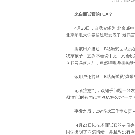
近日，B站
来自面试官的PUA？
4月23日，自我介绍为“北京邮电大
北京邮电大学春招过程发表了“迷惑言
据该用户描述，B站游戏面试员在
我家孩子，五岁不会说中文，只会说
互联网高薪大厂，虽然哔哩哔哩薪酬
该用户还提到，B站面试员“炫耀自
记者注意到，该知乎问题一经发出
题“面试时被面试官PUA怎么办”一度
事发之后，B站游戏工作室负责人“
“4月23日以技术面试官的身份参
同学出现了不满情绪，并且对没有拿到B