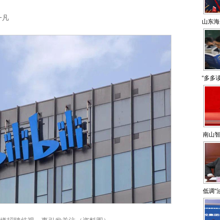
一凡
山东海
“多多
南山智
低调“