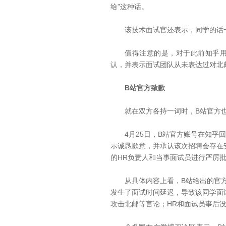
给”这种话。
该技术面试官还表示，同学的话一
值得注意的是，对于此前知乎用户
认，并表示面试团队从未表达过对
B站官方致歉
就在双方各持一词时，B站官方也
4月25日，B站官方账号在知乎回
示诚恳歉意，并承认该次招聘会存在
的HR负责人和当事面试员进行严厉
从具体内容上看，B站给出的官方回
发生了面试时间延迟，导致该同学面
攻击北邮等言论；HR和面试员事后