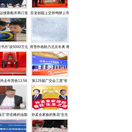
运接新船并再订造
百龙创园上交所鸣锣上市
10艘油轮
读书月”设5000万元
滑雪作画助力北京冬奥 青
读书基金
啤携冬奥冠军杨扬滑
出“雪地宣言”
尚去年营收13.58
第129届广交会三度“登
亿元
云”开幕
油王”舒忠峰的油脂
孙孟全家族的鲁花“生生
拓荒
之道”