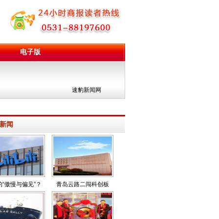
电子版
团
速豹新闻网
新闻
的“傲慢与偏见”？
青岛云路二闯科创板