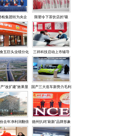
特检集团转为央企
限塑令下茶饮店的“吸
管”难题
食五巨头业绩分化
三祥科技启动上市辅导
明显
产“改扩建”效果显
国产三大造车新势力毛利
东高速再迎发展机遇
转正
期
份去年净利润翻倍
德州扒鸡“刷新”品牌形象