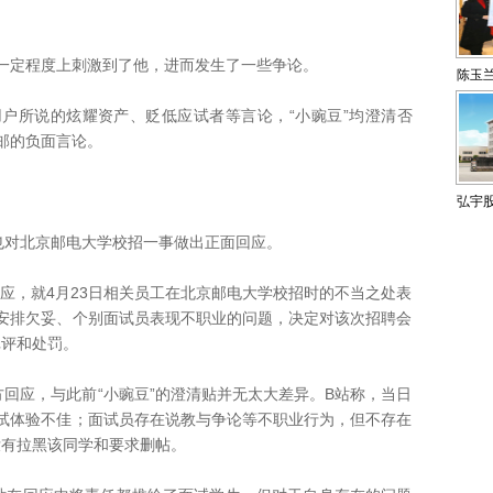
定程度上刺激到了他，进而发生了一些争论。
陈玉
所说的炫耀资产、贬低应试者等言论，“小豌豆”均澄清否
北邮的负面言论。
弘宇
对北京邮电大学校招一事做出正面回应。
应，就4月23日相关员工在北京邮电大学校招时的不当之处表
安排欠妥、个别面试员表现不职业的问题，决定对该次招聘会
批评和处罚。
应，与此前“小豌豆”的澄清贴并无太大差异。B站称，当日
试体验不佳；面试员存在说教与争论等不职业行为，但不存在
没有拉黑该同学和要求删帖。