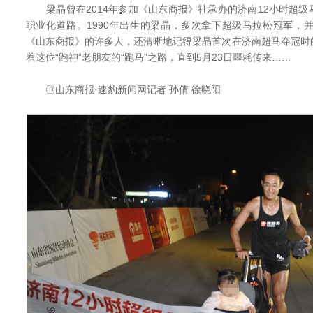
梁晶曾在2014年参加《山东商报》社承办的济南12小时超级
职业化道路。1990年出生的梁晶，多次拿下超级马拉松冠军，
《山东商报》的许多人，还清晰地记得梁晶首次在济南超马夺冠时
着这位“跑神”老朋友的“跑马”之路，直到5月23日噩耗传来……
◎山东商报·速豹新闻网记者 孙倩 徐晓阳