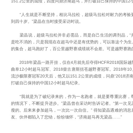
151.2公里的成绩，四度问鼎济南超马，并打破自己保持的中国12
“人生就是不断坚持，相比马拉松，超级马拉松对耐力的考验
到四十岁。”梁晶在当时接受采访时说。
梁晶说，超级马拉松并非必需品，而是自己生活的调剂品，“
是吃不消的，只是我现在在超马中还是有优势的，可以靠这个为生
的集合，超马跑好了，百公里越野赛成绩就不会差。可是越野赛跑
2018年梁晶一路开挂，仅在4月就先后夺得HCFR2018国际越野
曲阜12小时超马冠军、2018柴古唐斯括苍越野赛冠军。2018年10
流沙极限赛冠军20天后，他又以151.2公里的成绩，问鼎“2018济
打破自己保持的中国12小时超马纪录。
“我就是为了破纪录来的，作为一名跑者，就是要尊重比赛，
的情况下，不断提升进步。”梁晶曾在采访时告诉记者。“第一次
瘦的。后来来参加超马，一次比一次自信。” 得知梁晶遇难的消
友、伙伴都陷入了悲恸，纷纷缅怀，“济南超马再无梁晶……”