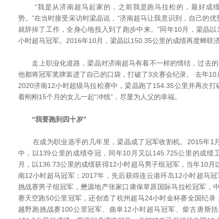
“我是从济南超马起家的，之前我是跑马拉松的，最好成绩是
势。”在当时接受采访时梁晶说，“济南超马让我意识到，自己的
就辞掉了工作，全身心地投入到了跑步中来。”同年10月，梁晶以14
小时超马冠军。2016年10月，梁晶以150.35公里的成绩再度蝉联
走上职业化道路，梁晶对济南超马有着不一样的情结，过去的7
他都将冠军奖牌装进了自己的口袋，打破了3次赛会纪录。 去年10
2020济南12小时超级马拉松赛中，梁晶跑了154.35公里并再
着刚刚15个月的女儿一起“冲线”，尽显为人父的幸福。
“我要跑到四十岁”
在成为职业选手的几年里，梁晶成了冠军收割机。2015年1月
中，以139公里的成绩夺冠，同年10月又以145.725公里的成绩卫
月，以136.73公里的成绩获得12小时超马男子组冠军，当年10月以
南12小时超马冠军；2017年，先后获得连云港环岛12小时超马冠
挑战赛男子组冠军，懋源地产张家口康保草原国际马拉松冠军，中
赛天空跑50公里冠军，还创造了杭州超马24小时金杯赛全国纪录；2
越野跑挑战赛100公里冠军、曲阜12小时超马冠军、柴古唐斯