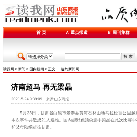
首 页
Ａ 重点报道
Ｂ 周刊集群
搜 索
读我网
>
新闻
>
国内新闻
> 正文
速豹新闻网
济南超马 再无梁晶
2021-5-24 9:39:09 来源:山东商报
5月23日，甘肃省白银市景泰县黄河石林山地马拉松百公里越
本次事件共造成21人遇难。国内越野跑顶尖选手梁晶在此次比赛
和父母陆续赶往甘肃。