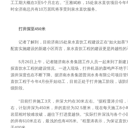
工工期大概在3至5个月左右。”王雅斌称，15处泉水直饮项目今
时全济南总共有10万居民将享受到泉水直饮服务。
打井深至450米
记者了解到，目前济南15处泉水直饮工程建设正在“如火如荼”
配套实施建设的新建小区而言，泉水直饮工程的建设更是跨越性的
5月26日上午，记者随济南水务集团工作人员一起来到了新建
探直饮水工程的建设情况。一进入现场，打井机器的轰鸣声不绝于
源井深度也在不断下降。据济南水务集团普润水务有限公司项目管
直饮工程于今年4月份开始动工，目前正处于打井施工阶段，该阶
级阶段。
“目前打井施工3天，井深大约在30米左右。”据程显涛介绍，
右，计划井深为450米，井的直径为32.5厘米，现在每天施工8
岩层相对较难攻破，越往下打进度越快。“实际打井深浅与各个小
的井有610米左右，最浅的也有405米。”程显涛表示，为保证直
于400米。