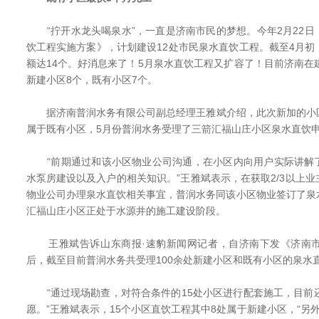
“拧开水龙头喝泉水”，一直是济南市民的梦想。今年2月22日
饮工程实施方案》，计划建设12处市民泉水直饮工程。截至4月
额达14个。好消息来了！5月泉水直饮工程又扩容了！目前济南在
新建小区8个，既有小区7个。
据济南普润水务有限公司副总经理王雅斌介绍，此次新加的小
属于既有小区，5月份普润水务受理了三箭汇福山庄小区泉水直饮
“前期通过和该小区物业公司沟通，在小区内向用户实际讲解
水泵房建设以及入户的相关知识。”王雅斌表示，在获取2/3以上
物业公司办理泉水直饮相关事宜，普润水务同该小区物业签订了泉
汇福山庄小区正处于水源井的施工建设阶段。
王雅斌告诉山东商报·速豹新闻网记者，自济南下发《济南市
后，截至目前普润水务共受理100余处新建小区和既有小区的泉水
“通过现场勘查，对符合条件的15处小区进行配套施工，目前还
愿。”王雅斌表示，15个小区直饮工程其中8处属于新建小区，“另