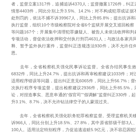
者，监督立案1317件，追捕追诉4370人；监督撤案1726件，
情形4403件，同比分别上升3.5%、14.2%；对不构成犯罪或
处刑罚的，依法不捕不诉39967人，同比上升85.8%；提出抗诉
执行监督，组织10个市级检察院对全省6个监狱开展交叉巡回检
等问题167个；开展集中清理犯罪嫌疑人、被告人未依法收押和
专项活动，督促依法收押和交付执行刑罚4631人；与政法各家共同
释、暂予监外执行案件，监督纠正违规违法930件，决不允许任
恩。
去年，全省检察机关强化民事诉讼监督。全省办结民事生效
6832件，同比上升24.7%，提出抗诉和再审检察建议1033件
适用程序错误等问题，提出纠正意见6065件，同比上升56.7%；
次执行程序专项监督，提出检察建议2936件，同比上升85.5%，
讼，对捏造事实、恶意串通的“假官司”“假调解”监督纠正330件，
升3.1%、8.7%，决不允许钻法律空子的人蒙混过关。
去年，全省检察机关强化职务犯罪检察监督。受理监察机关移送
诉966人，同比分别上升18.5%、27.8%，其中原省部级干部3
100人。适用法定特别程序，力促追逃追赃5.9亿元，决不容忍因