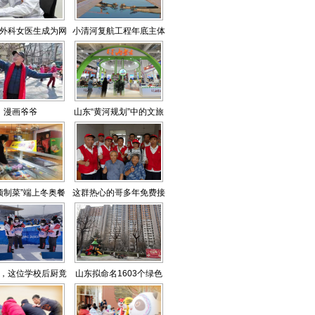
外科女医生成为网
小清河复航工程年底主体
红
完工
漫画爷爷
山东“黄河规划”中的文旅
信号
预制菜”端上冬奥餐
这群热心的哥多年免费接
桌
送老人就医
，这位学校后厨竟
山东拟命名1603个绿色
是冬奥裁判
社区