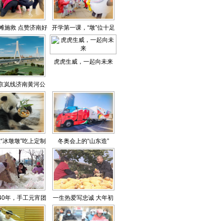
滩施救 点赞济南好
开学第一课，“墩”位十足
人
虎虎生威，一起向未来
4京岚线济南黄河公
大桥开工扩建
“冰墩墩”吃上定制
冬奥会上的“山东造”
汤圆
”40年，手工元宵团
一生热爱写忠诚 大年初
圆味浓
一，入警21年的他走了