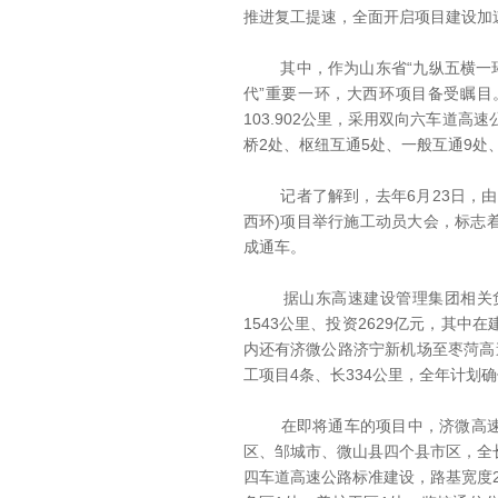
推进复工提速，全面开启项目建设加
其中，作为山东省“九纵五横一环
代”重要一环，大西环项目备受瞩
103.902公里，采用双向六车道
桥2处、枢纽互通5处、一般互通9处
记者了解到，去年6月23日，由
西环)项目举行施工动员大会，标志
成通车。
据山东高速建设管理集团相关负责
1543公里、投资2629亿元，其中
内还有济微公路济宁新机场至枣菏高
工项目4条、长334公里，全年计划确
在即将通车的项目中，济微高速济
区、邹城市、微山县四个县市区，全长
四车道高速公路标准建设，路基宽度2