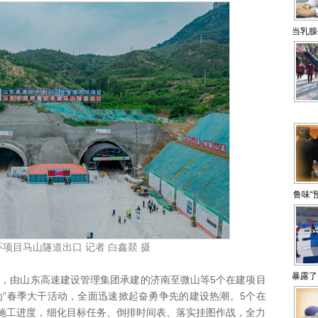
当乳腺
鲁味“
项目马山隧道出口 记者 白鑫燚 摄
暴露了
由山东高速建设管理集团承建的济南至微山等5个在建项目
为”春季大干活动，全面迅速掀起奋勇争先的建设热潮。5个在
施工进度，细化目标任务、倒排时间表、落实挂图作战，全力