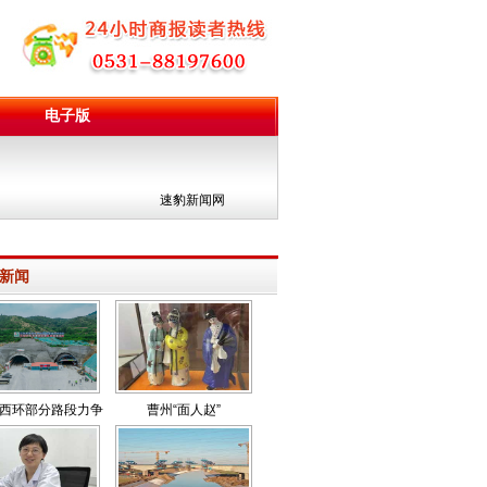
电子版
团
速豹新闻网
新闻
西环部分路段力争
曹州“面人赵”
年内通车