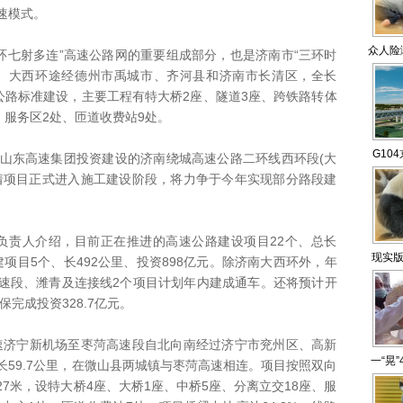
速模式。
众人险
七射多连”高速公路网的重要组成部分，也是济南市“三环时
目。大西环途经德州市禹城市、齐河县和济南市长清区，全长
高速公路标准建设，主要工程有特大桥2座、隧道3座、跨铁路转体
、服务区2处、匝道收费站9处。
G10
山东高速集团投资建设的济南绕城高速公路二环线西环段(大
着项目正式进入施工建设阶段，将力争于今年实现部分路段建
路
人介绍，目前正在推进的高速公路建设项目22个、总长
现实版
在建项目5个、长492公里、投资898亿元。除济南大西环外，年
速段、潍青及连接线2个项目计划年内建成通车。还将预计开
保完成投资328.7亿元。
宁新机场至枣菏高速段自北向南经过济宁市兖州区、高新
一“晃
59.7公里，在微山县两城镇与枣菏高速相连。项目按照双向
7米，设特大桥4座、大桥1座、中桥5座、分离立交18座、服