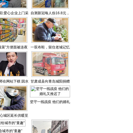
阳:爱心企业上门采
自测新冠每人份16.8元，
滞销蔬菜有了着落
15分钟出结果
酸菜”方便面被连夜
一双布鞋，留住老城记忆
下架
师在网站下棋 因水
甘肃成县向青岛城阳捐赠
太高被判作弊
百万防疫物资
坚守一线战疫 他们的婚礼
又推迟了
心城区延长供暖至
23日零时
给城市的“童趣”