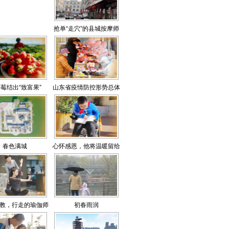
抢单“走穴”的县城按摩师
莓结出“致富果”
山东省疫情防控形势总体
可控
春色满城
心怀感恩，他将温暖留给
他人
教，行走的瑜伽师
初春雨润