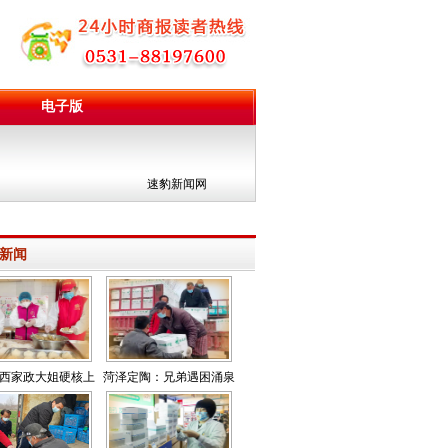
电子版
团
速豹新闻网
新闻
西家政大姐硬核上
菏泽定陶：兄弟遇困涌泉
三千多份盒饭暖人心
相报 数万斤蔬菜赠青岛