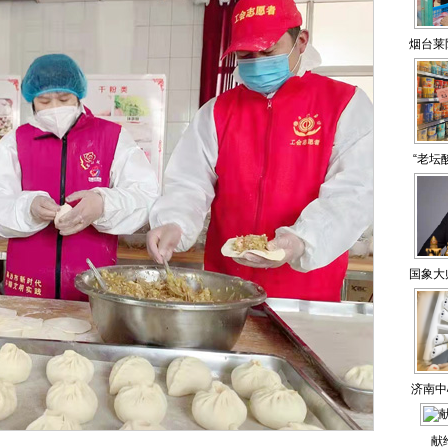
烟台莱
购 
“老坛
国象大
平
济南中
献