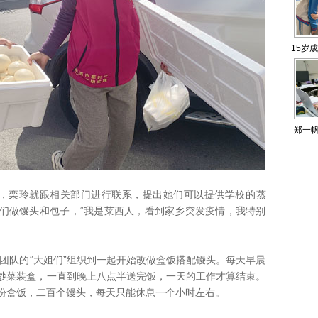
15岁
郑一帆
栾玲就跟相关部门进行联系，提出她们可以提供学校的蒸
们做馒头和包子，“我是莱西人，看到家乡突发疫情，我特别
队的“大姐们”组织到一起开始改做盒饭搭配馒头。每天早晨
炒菜装盒，一直到晚上八点半送完饭，一天的工作才算结束。
份盒饭，二百个馒头，每天只能休息一个小时左右。