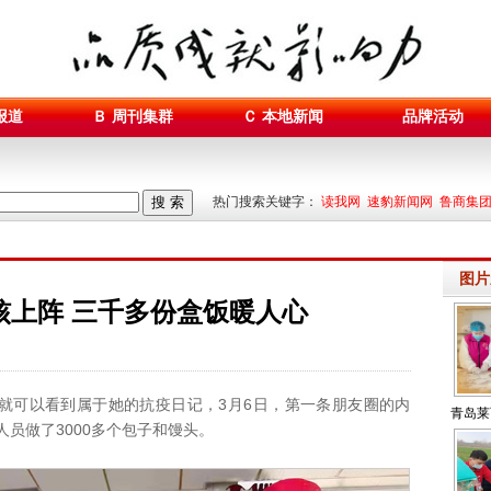
报道
Ｂ 周刊集群
Ｃ 本地新闻
品牌活动
搜 索
热门搜索关键字：
读我网 速豹新闻网 鲁商集
图片
核上阵 三千多份盒饭暖人心
就可以看到属于她的抗疫日记，3月6日，第一条朋友圈的内
青岛莱
员做了3000多个包子和馒头。
阵 