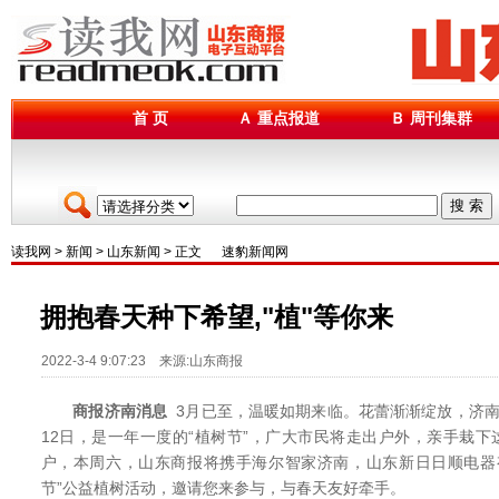
首 页
Ａ 重点报道
Ｂ 周刊集群
搜 索
读我网
>
新闻
>
山东新闻
> 正文
速豹新闻网
拥抱春天种下希望,"植"等你来
2022-3-4 9:07:23 来源:山东商报
商报济南消息
3月已至，温暖如期来临。花蕾渐渐绽放，济南
12日，是一年一度的“植树节”，广大市民将走出户外，亲手栽下
户，本周六，山东商报将携手海尔智家济南，山东新日日顺电器
节”公益植树活动，邀请您来参与，与春天友好牵手。