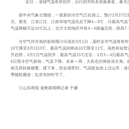
近日 ，省城气温有所回升，出行的市民冬袄换春装，春天已
据中央气象台预报，一股新的冷空气已在路上。预计2月27日至
北、黄淮、江淮江汉、江南等地气温先后下降4～8℃，日最高气
气温降幅可达10℃以上，北方大部地区伴有4～6级偏北风，阵风7
冷空气对济南的影响预计出现在3月1日，届时全市气温将有所下
10℃降至3月1日3℃，最高气温则将由16℃降至11℃。虽然有短
升趋势，3月2日气温回升，最高气温15℃左右；3月3～4日最高气
6日受冷空气影响，气温下降。未来一周，大风也仍将扮演主角。
南北风转换频繁。接下来，您会感受到，气温犹如坐上过山车，体
季随机播放，乱穿衣的时节了。
◎山东商报·速豹新闻网记者 于娜