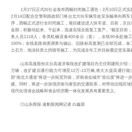
1月27日正式向社会发布西幅封闭施工通告；2月10日正式实
2月14日配合交警和路政部门将台北方向车辆导改至东幅单向两
序，西幅正式进行全封闭施工，项目建设进入快车道。目前，京台
金期，积极动起来、干起来，迅速实现全面复工复产。“截至目前，
务人员1118人，各类机械设备400余台（套），全线90余处
100%；全线老路病害调查与确认、旧路标高复测已全部完成，
土石方、泡沫轻质土挡墙等施工，为完成全年工作目标奠定坚实基
山东高速股份京台高速济泰段改扩建项目办主任郭建民介绍：“改
万辆，改扩建后通行能力可增至12万-13万辆,将大大提高通行能
部“南北大通道”将进一步拓宽升级，济南省会城市“首位度”将进一步
建。同时，将进一步加强济南与泰安的交通联系，对带动沿线区域
现代化强省会战略和省会经济圈一体化发展具有重要意义。
◎山东商报·速豹新闻网记者 白鑫燚