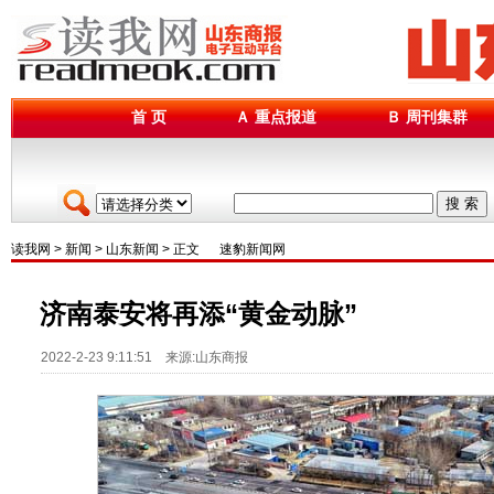
首 页
Ａ 重点报道
Ｂ 周刊集群
搜 索
读我网
>
新闻
>
山东新闻
> 正文
速豹新闻网
济南泰安将再添“黄金动脉”
2022-2-23 9:11:51 来源:山东商报