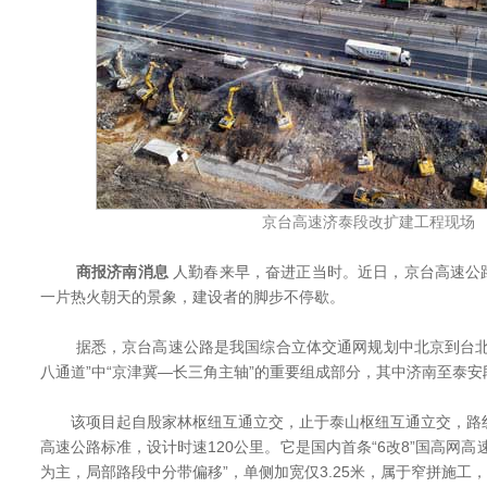
京台高速济泰段改扩建工程现场
商报济南消息
人勤春来早，奋进正当时。近日，京台高速公
一片热火朝天的景象，建设者的脚步不停歇。
据悉，京台高速公路是我国综合立体交通网规划中北京到台北
八通道”中“京津冀—长三角主轴”的重要组成部分，其中济南至泰
该项目起自殷家林枢纽互通立交，止于泰山枢纽互通立交，路线全
高速公路标准，设计时速120公里。它是国内首条“6改8”国高网高
为主，局部路段中分带偏移”，单侧加宽仅3.25米，属于窄拼施工