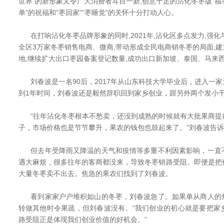
世界”的新形象又令广大消费者耳目一新,创意十足的沾化冬枣版“福枣盲
单”的祝福和“枣回家”“枣睡觉”的关怀十分打动人心。
在打响沾化冬枣品牌形象的同时,2021年,沾化区多点发力,强化
全区3万家冬枣销售电商、微商,带动形成全民电商销冬枣的局面;
地,继续扩大出口枣园备案登记数量,成功出口新加坡、泰国、马来
刘春波是一名90后，2017年从山东科技大学毕业后，进入一
到1年时间，刘春波还是毅然辞职回到家乡创业，跟另外两个发小
“往年沾化冬枣根本不愁卖，还没到成熟的时候就有大批果商提
子，市场价格也是节节攀升，果农的钱包也鼓起来了。”刘春波告
但去年受降雨又降温的天气和疫情等多重不利因素影响，一直
遇大麻烦，很多往年的客商都没来，导致冬枣销路受阻。即便是把
大量冬枣卖不出去。焦急的果农们找到了刘春波。
看到家家户户堆积如山的冬枣，刘春波急了。如果单从商人的
转做其他时令果蔬，但刘春波没有。“我们创业的初心就是要把家
路受阻正是体现我们创业价值的好机会。”