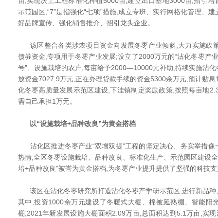
亩,实现沃土工程标准化种植5000亩,建立出口基地3000亩,招引培
示范园区;“7”是指强化“七项”措施,成立专班、实行网格化管理、
好品牌宣传、强化销售推介、招引龙头企业。
该区整合各类涉农项目资金向发展冬枣产业倾斜,大力实施政策拉动
债券资金,专项用于冬枣产业发展;设立了2000万元的“沾化冬枣产业
号”、设施栽培的农户,每亩给予2000—10000元补助;持续实施沾
放资金7027.9万元,正在办理贷款手续的资金5300余万元,预计贴息
化冬枣高质量发展示范区建设,下洼镇制定奖励政策,按照每亩地2.
需自己承担1万元。
以“设施栽培+品种改良”为黄金搭档
沾化区推进冬枣产业“双增双提”工程的坚定决心、务实举措像
热情,全区冬枣设施栽培、品种改良、标准化生产、示范园区建设全
培+品种改良”被誉为黄金搭档,为冬枣产业提升提供了坚强的科技支
该区在沾化冬枣研究所打造沾化冬枣产学研示范区,进行新品种
其中,投资1000余万元建设了冬暖式大棚、棉被延熟棚、智能
棚,2021年新发展设施大棚面积2.09万亩,总面积达到5.1万亩,