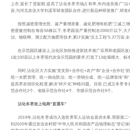
上市,延长了货架期,提高了沾化冬枣市场占有率;年内改良推广“沾冬2
亩;与河北农业大学刘孟军研发团队合作,进行新品种研发推广,研发
按照减密度增光照、减产量增质量、减化肥增有机肥“三减三增”
密度被控制在每亩56株以下,冬枣园亩产量控制在2000斤以下;
治、物联网、测土配方施肥等技术,累计实施“沃土工程”5.37万亩,
在示范园区建设上,沾化区加快推进新技术推广应用和老园区改造
1处100亩以上冬枣现代农业示范园的要求,打造了13处规模大、
同时,沾化区大力实施“党支部+合作社+农户”和“企业+合作社”的
统一水肥管理、统一病虫防治、统一营销分成、统一品牌宣传”和“
提高枣农组织化程度,解决“碎片化”种植问题。目前,已成立冬枣专业
范合作社2个、省级示范合作社4个、市级示范合作社9个。
沾化冬枣坐上电商“直通车”
2019年,沾化冬枣成功入选世界军人运动会直供水果,荣获第
到2020年通过农业农村部“中华人民共和国农产品地理标志”登记保护