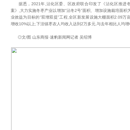
据悉，2021年,沾化区委、区政府联合印发了《沾化区推进
案》,大力实施冬枣产业以增加“沾冬2号”面积、增加设施栽培面积
业效益为目标的“双增双提”工程,全区新发展设施大棚面积2.09万亩
增收10%以上;下洼镇枣农人均收入达到2万多元,与去年相比人均增收
◎文/图 山东商报·速豹新闻网记者 吴绍博