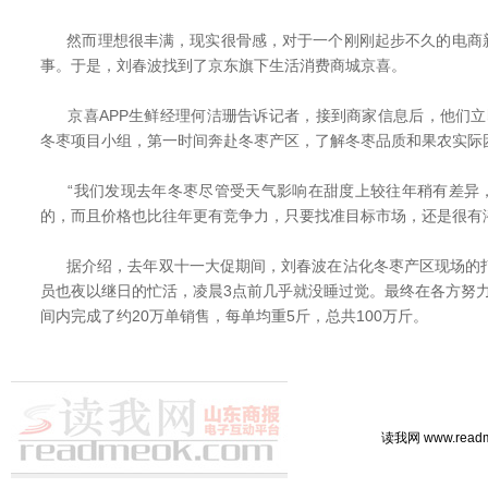
然而理想很丰满，现实很骨感，对于一个刚刚起步不久的电商
事。于是，刘春波找到了京东旗下生活消费商城京喜。
京喜APP生鲜经理何洁珊告诉记者，接到商家信息后，他们立
冬枣项目小组，第一时间奔赴冬枣产区，了解冬枣品质和果农实际
“我们发现去年冬枣尽管受天气影响在甜度上较往年稍有差异
的，而且价格也比往年更有竞争力，只要找准目标市场，还是很有
据介绍，去年双十一大促期间，刘春波在沾化冬枣产区现场的打
员也夜以继日的忙活，凌晨3点前几乎就没睡过觉。最终在各方努
间内完成了约20万单销售，每单均重5斤，总共100万斤。
读我网 www.rea