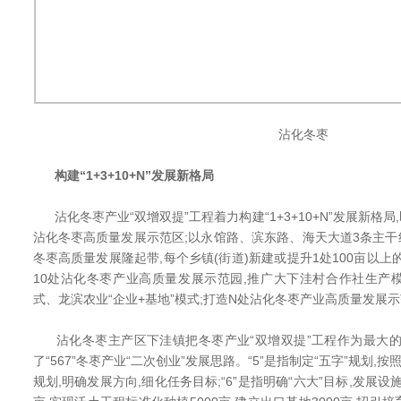
沾化冬枣
构建“1+3+10+N”发展新格局
沾化冬枣产业“双增双提”工程着力构建“1+3+10+N”发展新格局
沾化冬枣高质量发展示范区;以永馆路、滨东路、海天大道3条主干
冬枣高质量发展隆起带,每个乡镇(街道)新建或提升1处100亩以上
10处沾化冬枣产业高质量发展示范园,推广大下洼村合作社生产
式、龙滨农业“企业+基地”模式;打造N处沾化冬枣产业高质量发展
沾化冬枣主产区下洼镇把冬枣产业“双增双提”工程作为最大的
了“567”冬枣产业“二次创业”发展思路。“5”是指制定“五字”规划,
规划,明确发展方向,细化任务目标;“6”是指明确“六大”目标,发展设施大