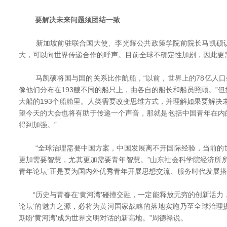
要解决未来问题须团结一致
新加坡前驻联合国大使、李光耀公共政策学院前院长马凯硕认
大，可以向世界传递合作的呼声。目前全球不确定性加剧，因此更
马凯硕将国与国的关系比作航船，“以前，世界上的78亿人口生
像他们分布在193艘不同的船只上，由各自的船长和船员照顾。”
大船的193个船舱里。人类需要改变思维方式，并理解如果要解决
望今天的大会也将有助于传递一个声音，那就是包括中国青年在内
得到加强。”
“全球治理需要中国方案，中国发展离不开国际经验，当前的
更加需要智慧，尤其更加需要青年智慧。”山东社会科学院经济所
青年论坛”正是要为国内外优秀青年开展思想交流、服务时代发展
“历史与青春在‘黄河湾’碰撞交融，一定能释放无穷的创新活力
论坛’的魅力之源，必将为黄河国家战略的落地实施乃至全球治理
期盼‘黄河湾’成为世界文明对话的新高地。”周德禄说。