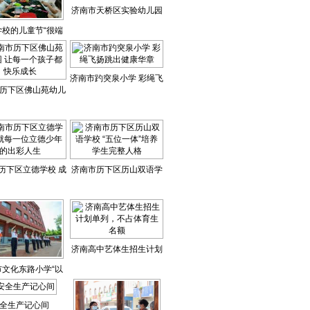
济南市天桥区实验幼儿园
学校的儿童节“很端
让“小朋友”顺利过渡到“小
午”
学生”
济南市趵突泉小学 彩绳飞
历下区佛山苑幼儿
扬跳出健康华章
每一个孩子都快乐成
长
历下区立德学校 成
济南市历下区历山双语学
位立德少年的出彩
校 “五位一体”培养学生完
人生
整人格
济南高中艺体生招生计划
市文化东路小学“以
单列，不占体育生名额
 文化育人”的文东
全生产记心间