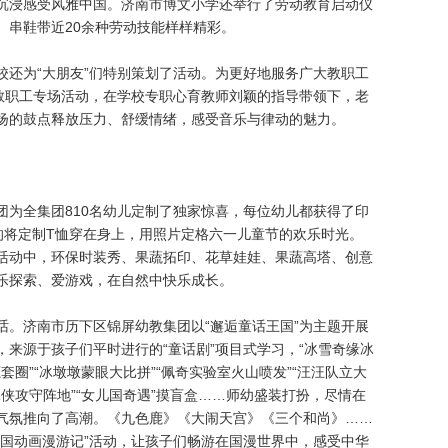
沉浸感受风雅中国。济南市博文小学还举行了劳动教育启动仪
、串鞋带近20余种劳动技能样样精彩。
为“大朋友”们特别策划了活动。为更好地服务广大教职工
”教职工专场活动，在学校专职心育教师刘颖的指导带领下，老
扬的鼓点释放压力、舒缓情绪，感受音乐与律动的魅力。
全集团810名幼儿定制了独家惊喜，每位幼儿都获得了印
的将定制T恤穿在身上，用照片定格六一儿童节的欢乐时光。
活动中，环保时装秀、果蔬拓印、花草娃娃、果蔬高塔、创意
乐探索、爱游戏，在自然中快乐成长。
济南市历下区锦屏幼教集团以“邂逅童话王国”为主题开展
来源于孩子们平时进行的“童话剧”项目式学习，“冰雪奇缘冰
鹿套圈”“冰墩墩蒙眼大比拼”“佩奇实验室火山喷发”“汪汪队立大
蛛侠攻守阵地”“女儿国奇遇”摸盲盒……师幼盛装打扮，尽情在
气氛推向了高潮。《九色鹿》《大闹天宫》《三个和尚》……
中国动画漫游记”活动，让孩子们畅游在国漫世界中，感受中华