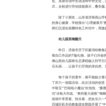
化、亲身劳动中生动演绎中华文化，
式，全校进行劳动技能展示，叠衣服
除了小朋友，山东省济南燕山学校还
的身心健康，学校推出“心理健康月
师们沉浸在鼓圈特色工作坊中，用激
幼儿园里嗨翻天
昨日，济南市历下区蒙润幼教集团为
着自己作品的T恤礼物。孩子们兴奋
佛山苑幼儿园将生态课程融入到节日
石头画……让孩子们尽情的亲自然、
每个孩子的童年，都不能缺少童话。
了庆六一游园活动，此次活动的创意，
中取宝”“巴啦啦小魔仙”吹泡泡、“麋
功”水枪大作战、“奥特曼大拯救”“蜘
游戏中享受着、快乐着，把欢乐六一
历城区机关幼教集团名辉园开展了“