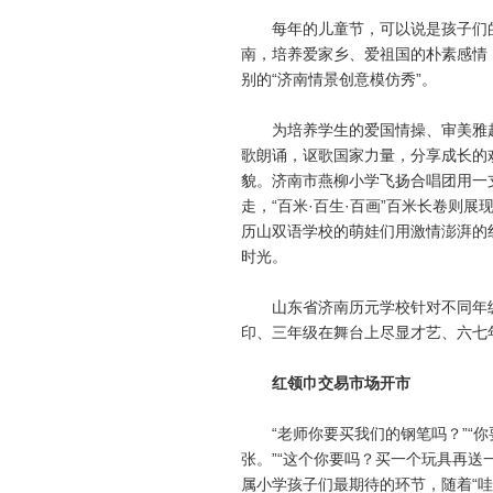
每年的儿童节，可以说是孩子们的
南，培养爱家乡、爱祖国的朴素感情
别的“济南情景创意模仿秀”。
为培养学生的爱国情操、审美雅趣
歌朗诵，讴歌国家力量，分享成长的
貌。济南市燕柳小学飞扬合唱团用一
走，“百米·百生·百画”百米长卷则
历山双语学校的萌娃们用激情澎湃的
时光。
山东省济南历元学校针对不同年级
印、三年级在舞台上尽显才艺、六七
红领巾交易市场开市
“老师你要买我们的钢笔吗？”“你
张。”“这个你要吗？买一个玩具再送
属小学孩子们最期待的环节，随着“哇