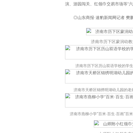
演、游园闯关、红领巾交易市场等“
◎山东商报·速豹新闻网记者 樊鹏莉
济南市历下区蒙润幼教
济南市历下区历山双语学校的学
济南市天桥区锦绣明湖幼儿园的老
济南市燕柳小学"百米·百生·百画"