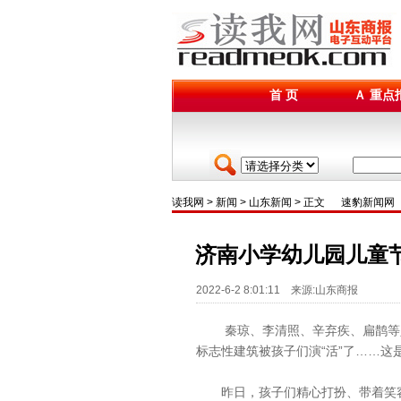
首 页
Ａ 重点
读我网
>
新闻
>
山东新闻
> 正文
速豹新闻网
济南小学幼儿园儿童
2022-6-2 8:01:11 来源:山东商报
秦琼、李清照、辛弃疾、扁鹊等人
标志性建筑被孩子们演“活”了……
昨日，孩子们精心打扮、带着笑容