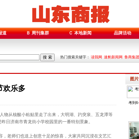
报道
Ｂ 周刊集群
Ｃ 本地新闻
品牌活动
搜 索
热门搜索关键字：
读我网 速豹新闻网 鲁商集
图片
节欢乐多
考到6
物从核酸小粘贴里走了出来，大明湖、趵突泉、五龙潭等
这是昨日济南市青龙街小学校园里的一番特别景象。
，老师们也送上创意十足的惊喜，大家共同沉浸在文艺汇