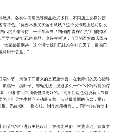
玩具、各类学习用品等商品款式多样，不同店主选择的摆
各有特色。“你要不要买买这个试试？这个发卡晚上还可以发
自己的店铺等待，一手拿着自己制作的“青柠百货”店铺招牌，
和同学“推销”自己的商品。李煜杉杉说，自己的百货商店既有
。“大家都很期待，这个活动我们已经准备好几天了，目前已
也将用于公益。”
端午节，为孩子们带来的是双重惊喜。在老师们的悉心指导
、填糯米、裹叶子、绑绳扎线，没过多久一个个小巧玲珑的粽
好看，但相信明年我会包得更好的。”同学们边包边说着，兴奋
学为了引导学生树立劳动最光荣、劳动最美丽的信念，举行
系鞋带、系红领巾、叠衣服、制作水果拼盘……同学们在劳动中
四节气特征进行主题设计，在传统民俗、古典诗词、饮食文