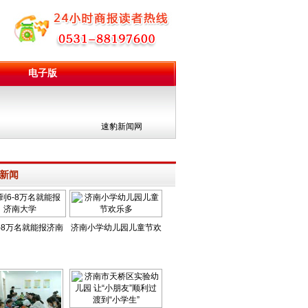
电子版
团
速豹新闻网
新闻
-8万名就能报济南
济南小学幼儿园儿童节欢
大学
乐多