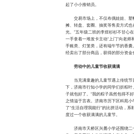
起了小小推销员。
交易市场上，不仅布偶娃娃、塑料
摊、转盘、套圈、抽奖等售卖方式也
光。”五年级二班的李煜杉杉不甘心在
一手拿着一堆发卡主动“上门”向老师
手账类、灯笼类，还有端午节的香囊
经卖出了部分商品，获得的部分资金
劳动中的儿童节收获满满
当充满童趣的儿童节遇上传统节日
下，济南市行知小学的同学们折粽叶
子就包好了。“我的粽子虽然包得不
之情溢于言表。济南市历下区科苑小
了“生活自理我能行”的比拼活动，
度过一个收获满满的儿童节。
济南市天桥区兴麓小学还围绕二十