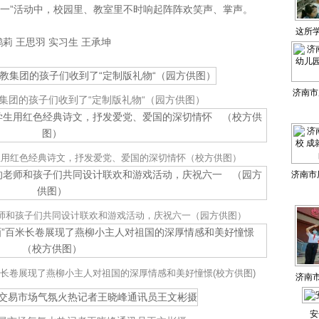
六一”活动中，校园里、教室里不时响起阵阵欢笑声、掌声。
这所
 王思羽 实习生 王承坤
济南市
集团的孩子们收到了“定制版礼物“（园方供图）
园 让
生用红色经典诗文，抒发爱党、爱国的深切情怀（校方供图）
济南市
就每一
师和孩子们共同设计联欢和游戏活动，庆祝六一（园方供图）
百米长卷展现了燕柳小主人对祖国的深厚情感和美好憧憬(校方供图)
济南
红养正
安