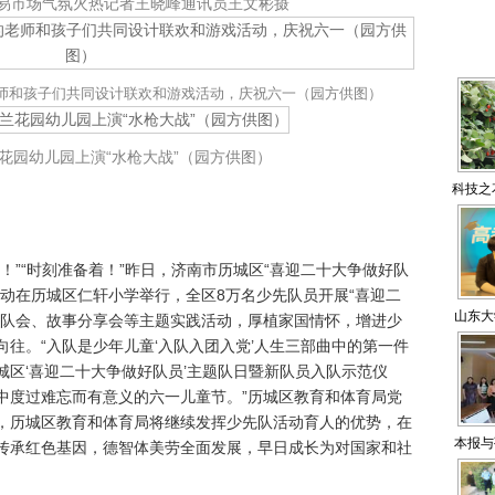
易市场气氛火热记者王晓峰通讯员王文彬摄
师和孩子们共同设计联欢和游戏活动，庆祝六一（园方供图）
花园幼儿园上演“水枪大战”（园方供图）
科技之
倩将“
”“时刻准备着！”昨日，济南市历城区“喜迎二十大争做好队
动在历城区仁轩小学举行，全区8万名少先队员开展“喜迎二
山东大
题队会、故事分享会等主题实践活动，厚植家国情怀，增进少
往。“入队是少年儿童‘入队入团入党’人生三部曲中的第一件
区‘喜迎二十大争做好队员’主题队日暨新队员入队示范仪
中度过难忘而有意义的六一儿童节。”历城区教育和体育局党
，历城区教育和体育局将继续发挥少先队活动育人的优势，在
本报与
传承红色基因，德智体美劳全面发展，早日成长为对国家和社
小记