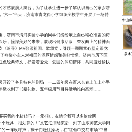
才艺展演大舞台，为了让学生进一步了解认识自己的家乡济
，“六一”当天，济南市青龙街小学组织全校学生开展了一场特
华山救
，济南市清河实验小学的同学们纷纷献上自己精心准备的诗
欢乐，憧憬美好的未来，展现出健康活泼、奋发向上的精神面
支《追寻》MV歌颂祖国、歌颂党，引领一颗颗童心坚定跟党
泉水
展现了燕柳小主人对祖国的深厚情感和美好憧憬。济南市历下区
红色经典诗文，抒发着爱党、爱国的深切情怀，共同度过愉快
开设了各具特色的剧场，一二四年级在百米长卷上印上小手
年级收到了书籍礼物、五年级用节目将活动推向高潮……
要买我的小粘贴吗？一元4张，友情价我可以多给你两
一个玩具，很划算的！”文艺汇演结束后，到了山东师范大学附
”的一阵欢呼声，孩子们赶往操场，在“红领巾交易市场”中当