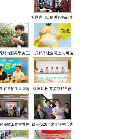
样本
社区家门口的暖心书记 李
兆静：打通服务群众“最
后一米”
花结出甜美果实 王
一只鸭子让全网上头 可达
小草莓”做成“大产
鸭为啥这么火？
业”
学在鲁招生计划超
银座幼教·莱芜雪野自然
3500人
教育营地成立
孙丽敏工作室共建
钱宏亮26年来坚守初心为
者研学实践基地
中国建造打造“钢筋铁骨”