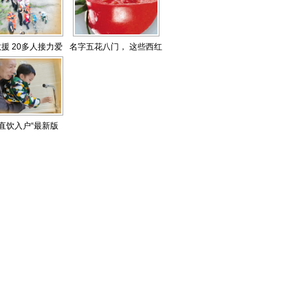
援 20多人接力爱
名字五花八门， 这些西红
心担架
柿有啥区别
直饮入户“最新版
图”公布