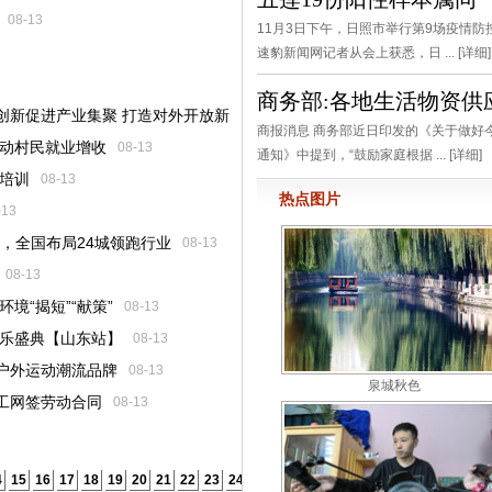
08-13
11月3日下午，日照市举行第9场疫情
速豹新闻网记者从会上获悉，日 ... [
详细
]
商务部:各地生活物资供
创新促进产业集聚 打造对外开放新
商报消息 商务部近日印发的《关于做好
带动村民就业增收
08-13
通知》中提到，“鼓励家庭根据 ... [
详细
]
题培训
08-13
热点图片
-13
，全国布局24城领跑行业
08-13
08-13
境“揭短”“献策”
08-13
音乐盛典【山东站】
08-13
g的户外运动潮流品牌
08-13
泉城秋色
工网签劳动合同
08-13
4
15
16
17
18
19
20
21
22
23
24
25
26
27
28
29
30
31
32
33
34