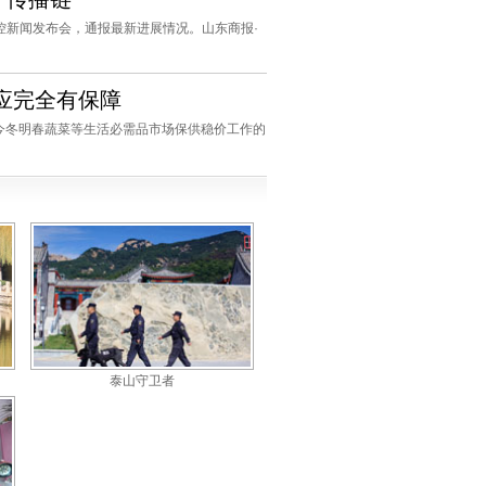
防控新闻发布会，通报最新进展情况。山东商报·
应完全有保障
今冬明春蔬菜等生活必需品市场保供稳价工作的
泰山守卫者
35
36
37
38
39
40
41
42
43
44
45
46
47
48
49
50
51
52
53
54