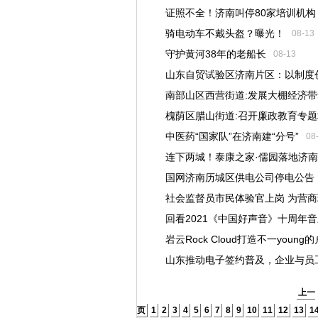
证照不全！济南叫停80家培训机构
骑电动车不戴头盔？曝光！
08-13
守护黄河38年的老船长
08-13
山东自贸试验区济南片区：以制度
南部山区西营街道:发展大棚经济
高地
槐荫区腊山街道:召开廉政教育专
08-13
中医药“国家队”在济南建“分号”
08
连下两城！泰康之家·儒园落地济南
国网济南历城区供电公司停电公告
社会监督员市民体验官上岗 为营商环
回看2021《中国好声音》十周年
岩云Rock Cloud打造不一youn
山东推动电子签约普及，企业与员
上一
页
1
2
3
4
5
6
7
8
9
10
11
12
13
1