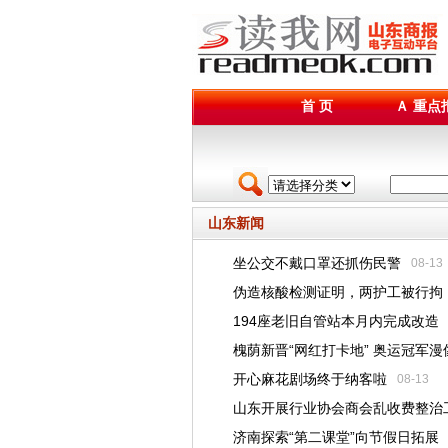
首 页
Ａ 重点
山东新闻
坐公交不戴口罩还抓伤民警
08-13
伪造核酸检测证明，两护工被行拘
194座老旧自管站本月内完成改造
槐荫新晋“网红打卡地” 奥运冠军漫
开心麻花剧场终于纳客啦
08-13
山东开展行业协会商会乱收费整治
济南探索“第二课堂”向节假日拓展