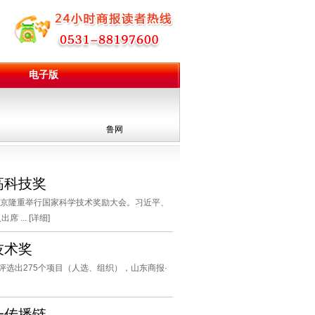
电子版
鲁网
高科技奖
北京隆重举行国家科学技术奖励大会。习近平、
... [
详细
]
技术奖
共评选出275个项目（人选、组织），山东商报·
一传播链