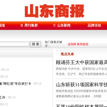
报道
Ｂ 周刊集群
Ｃ 山东新闻
品牌活动
热门搜索关键
搜 索
读我网 鲁商集团
字：
焦点头条
顾诵芬王大中获国家最
商报消息 中共中央、国务院3日上午在
08-13
李克强、王沪宁、韩正等党和国家领导人出席 
08-13
像“网红墙”等你来打卡
08-13
山东斩获31项国家科学
商报济南消息 2020年国家科学技术奖
速豹新闻网记者从山东省科 ... [
详细
]
工作
08-13
08-13
五莲19份阳性样本属同