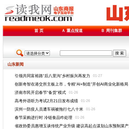
首 页
Ａ 重点报道
Ｂ 周刊集群
搜 索
山东新闻
引领共同富裕路“后八里沟”乡村振兴再发力
01-27
创新奇智在港交所主板上市，专精“AI+制造”开创AI商业化新格局
济南市民开启春节“备货”模式
01-26
01-27
高考外语听力考试2月21日发布成绩
01-26
滨州一防疫人员遭车祸被拖行七八十米
01-26
春节采购进行时 冷链食品咋处理
01-26
省政协委员惠增玉谈传统产业升级 建议高起点谋划山东预制菜产