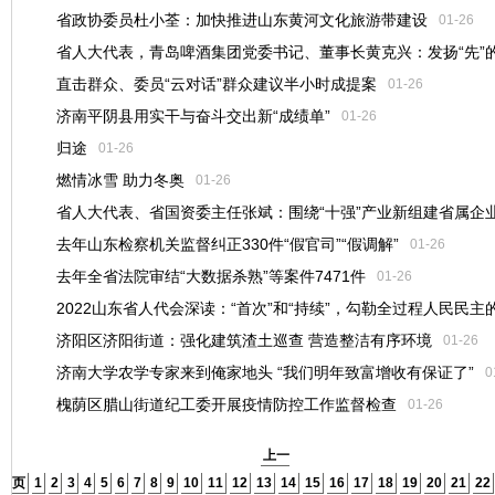
省政协委员杜小荃：加快推进山东黄河文化旅游带建设
群
01-26
省人大代表，青岛啤酒集团党委书记、董事长黄克兴：发扬“先”
01-26
直击群众、委员“云对话”群众建议半小时成提案
神，做好“进”的文章
01-26
济南平阴县用实干与奋斗交出新“成绩单”
01-26
01-26
归途
01-26
燃情冰雪 助力冬奥
01-26
省人大代表、省国资委主任张斌：围绕“十强”产业新组建省属企
去年山东检察机关监督纠正330件“假官司”“假调解”
01-26
01-26
去年全省法院审结“大数据杀熟”等案件7471件
01-26
2022山东省人代会深读：“首次”和“持续”，勾勒全过程人民民主
济阳区济阳街道：强化建筑渣土巡查 营造整洁有序环境
实践
01-26
济南大学农学专家来到俺家地头 “我们明年致富增收有保证了”
0
01-26
槐荫区腊山街道纪工委开展疫情防控工作监督检查
01-26
上一
页
1
2
3
4
5
6
7
8
9
10
11
12
13
14
15
16
17
18
19
20
21
22