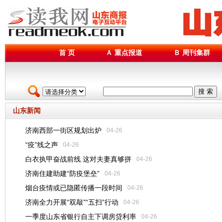
首 页
Ａ 重点报道
Ｂ 周刊集群
搜 索
山东新闻
济南西部一街区规划出炉
04-26
“疫”线之声
04-26
白衣执甲奋战前线 这对夫妻真够拼
04-26
济南住建助建“防疫堡垒”
04-26
烟台疫情或已隐匿传播一段时间
04-26
济南全力开展“双敲”“五扫”行动
04-26
一季度山东省银行自主下调房贷利率
04-26