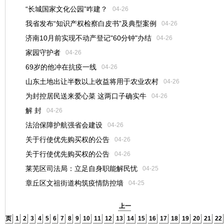
“长城国家文化公园”咋建？
04-26
我省发布“知识产权检察白皮书”及典型案例
04-26
济南10月前实现不动产登记"60分钟"办结
04-26
家园守护者
04-26
69岁的他冲在抗疫一线
04-26
山东土地出让半数以上收益将用于农业农村
04-26
为封控居民送来爱心菜 这两口子确实牛
04-26
解 封
04-26
法治保障护航强省会建设
04-26
关于行使优先购买权的公告
04-26
关于行使优先购买权的公告
04-26
莱芜区司法局：立足自身职能解民忧
04-25
章丘区文祖街道构筑疫情防控墙
04-25
上一
页
1
2
3
4
5
6
7
8
9
10
11
12
13
14
15
16
17
18
19
20
21
22