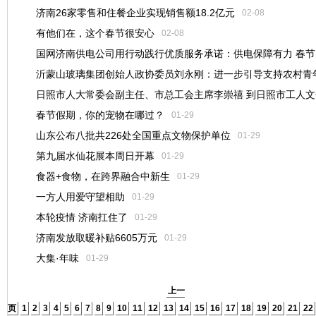
济南26家零售和住餐企业实现销售额18.2亿元
02-08
有他们在，这个春节很安心
02-08
国网济南供电公司用行动践行优质服务承诺：供电保障有力 春节
沂蒙山玻璃集团创始人政协委员刘永刚：进一步引导支持农村青
十足
日照市人大常委会副主任、市总工会主席李崇禧 到日照市工人文
01-31
02-08
春节假期，你的宠物在哪过？
项目调研
01-29
山东公布八批共226处全国重点文物保护单位
01-29
01-30
第九届水仙花展本周日开幕
01-29
食器+食物，在跨界融合中新生
01-29
一方人用爱守望相助
01-29
本轮疫情 济南扛住了
01-29
济南发放取暖补贴6605万元
01-29
大集·年味
01-29
上一
页
1
2
3
4
5
6
7
8
9
10
11
12
13
14
15
16
17
18
19
20
21
22