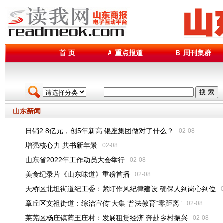
首 页
Ａ 重点报道
Ｂ 周刊集群
搜 索
山东新闻
日销2.8亿元，创5年新高 银座集团做对了什么？
02-08
增强核心力 共书新年景
02-08
山东省2022年工作动员大会举行
02-08
美食纪录片《山东味道》重磅首播
02-08
天桥区北坦街道纪工委：紧盯作风纪律建设 确保人到岗心到位
章丘区文祖街道：综治宣传“大集”普法教育“零距离”
02-08
莱芜区杨庄镇蔺王庄村：发展租赁经济 奔赴乡村振兴
02-08