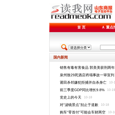
首 页
Ａ 重点
国内新闻
销售有毒有害食品 郭美美获刑两年
泉州致29死酒店坍塌事故一审宣判
莆田杀邻嫌犯拒捕并自杀身亡
10-
前三季度GDP同比增长9.8%
10-1
党史上的今天
10-18
对“滤镜景点”别止于道歉
10-18
购车“零首付”可能会车财两空
10-1