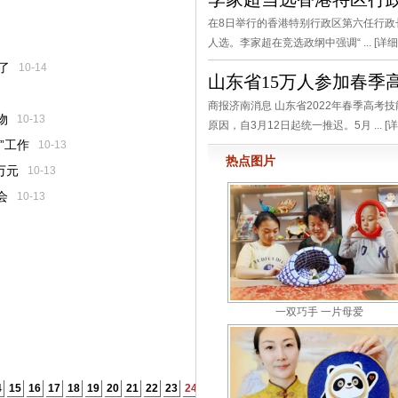
在8日举行的香港特别行政区第六任行政
人选。李家超在竞选政纲中强调“ ... [
详细
了
10-14
山东省15万人参加春季
商报济南消息 山东省2022年春季高考
物
10-13
原因，自3月12日起统一推迟。5月 ... [
详
”工作
10-13
热点图片
万元
10-13
会
10-13
一双巧手 一片母爱
4
15
16
17
18
19
20
21
22
23
24
25
26
27
28
29
30
31
32
33
34