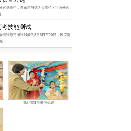
长官选举中，李家超当选为香港特区行政长官
]
高考技能测试
技能测试原定考试时间为3月6日至20日，因疫情
细
]
用木偶讲故事的妈妈
35
36
37
38
39
40
41
42
43
44
45
46
47
48
49
50
51
52
53
54