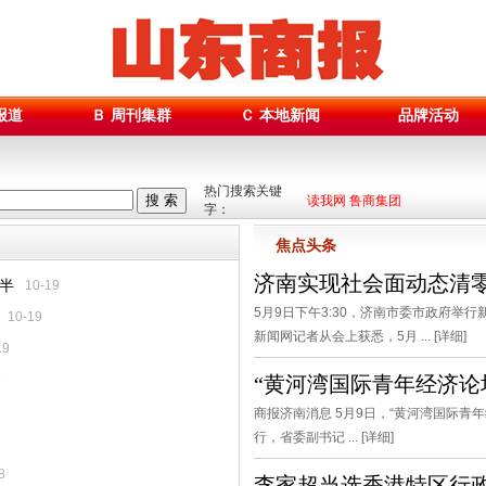
报道
Ｂ 周刊集群
Ｃ 本地新闻
品牌活动
热门搜索关键
搜 索
读我网 鲁商集团
字：
焦点头条
济南实现社会面动态清
半
10-19
5月9日下午3:30，济南市委市政府举
10-19
新闻网记者从会上获悉，5月 ... [
详细
]
19
9
“黄河湾国际青年经济论
商报济南消息 5月9日，“黄河湾国际青
行，省委副书记 ... [
详细
]
8
李家超当选香港特区行