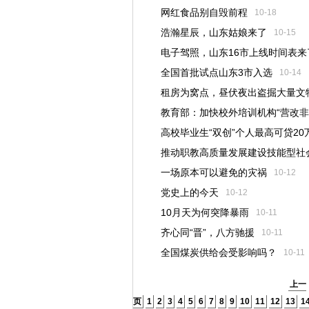
网红食品别自毁前程
10-18
浩瀚星辰，山东姑娘来了
10-15
电子驾照，山东16市上线时间表来
全国首批试点山东3市入选
10-14
租房为窝点，昼伏夜出盗掘大量文
教育部：加快校外培训机构“营改非
高校毕业生“双创”个人最高可贷20
推动职教高质量发展建设技能型社
一场原本可以避免的灾祸
10-12
党史上的今天
10-12
10月天为何突降暴雨
10-11
齐心同“晋”，八方驰援
10-11
全国煤炭供给会受影响吗？
10-11
上一
页
1
2
3
4
5
6
7
8
9
10
11
12
13
1