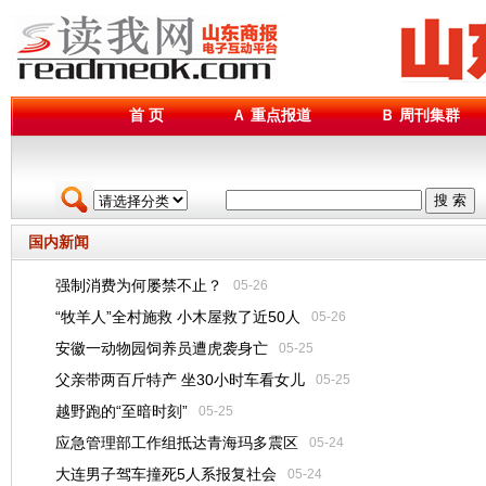
首 页
Ａ 重点报道
Ｂ 周刊集群
搜 索
国内新闻
强制消费为何屡禁不止？
05-26
“牧羊人”全村施救 小木屋救了近50人
05-26
安徽一动物园饲养员遭虎袭身亡
05-25
父亲带两百斤特产 坐30小时车看女儿
05-25
越野跑的“至暗时刻”
05-25
应急管理部工作组抵达青海玛多震区
05-24
大连男子驾车撞死5人系报复社会
05-24