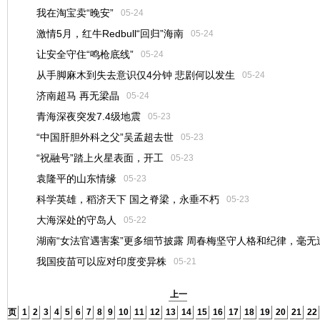
我在淘宝卖“晚安”
05-24
激情5月，红牛Redbull“回归”海南
05-24
让安全守住“鸣枪底线”
05-24
从手脚麻木到失去意识仅4分钟 悲剧何以发生
05-24
济南超马 再无梁晶
05-24
青海深夜突发7.4级地震
05-23
“中国肝胆外科之父”吴孟超去世
05-23
“祝融号”踏上火星表面，开工
05-23
袁隆平的山东情缘
05-23
科学英雄，稻济天下 国之脊梁，永垂不朽
05-23
大海深处的守岛人
05-22
湖南“女法官遇害案”更多细节披露 周春梅坚守人格和纪律，毫无
我国疫苗可以应对印度变异株
05-21
05-21
上一
页
1
2
3
4
5
6
7
8
9
10
11
12
13
14
15
16
17
18
19
20
21
22