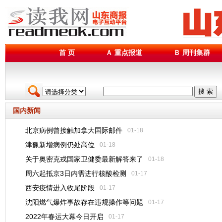
首 页
Ａ 重点报道
Ｂ 周刊集群
搜 索
国内新闻
北京病例曾接触加拿大国际邮件
01-18
津豫新增病例仍处高位
01-18
关于奥密克戎国家卫健委最新解答来了
01-18
周六起抵京3日内需进行核酸检测
01-17
西安疫情进入收尾阶段
01-17
沈阳燃气爆炸事故存在违规操作等问题
01-17
2022年春运大幕今日开启
01-17