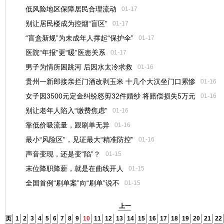
低风险地区保障居民合理流动
01-17
别让居民楼成为控烟“盲区”
01-17
“盲盒新规”为未成年人撑起“保护伞”
01-17
医院“年报”更“暖”医患关系
01-17
男子为情所困跳河 后因水太冷求救
01-16
贵州一新郎接亲拦门酒改剥玉米 十几个大汉坐门口累惨
01-16
女子因3500元定金纠纷怒剪32件婚纱 将赔偿损失5万元
01-16
别让老年人陷入“缴费焦虑”
01-16
靠低价吸流量，跟刷单无异
01-16
最小“风险区”，见证最大“精准防控”
01-16
声音变现，还是变“陷”？
01-15
末位降职降薪，就是在曲线开人
01-15
全国首例“刷单案”向“刷单”说不
01-15
上一
页
1
2
3
4
5
6
7
8
9
10
11
12
13
14
15
16
17
18
19
20
21
22